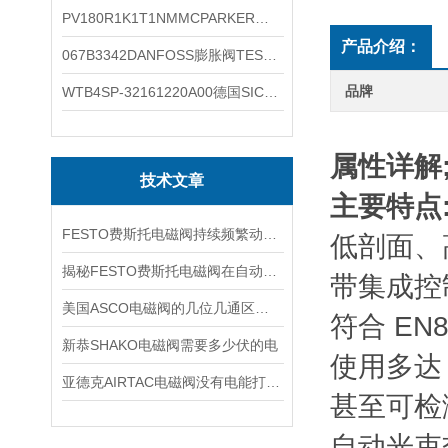
PV180R1K1T1NMMCPARKER液压泵产品示意图
产品介绍：
067B3342DANFOSS膨胀阀TES5温度范围
品牌
WTB4SP-32161220A00德国SICK施克光电传感器工作类别
属性详解
技术文章
主要特点
FESTO费斯托电磁阀持续频繁动作的正常使用寿命有多久
低剖面、
揭秘FESTO费斯托电磁阀在自动化项目中的多元应用与结构详解
带集成控
美国ASCO电磁阀的几位几通区别详解
符合 EN8
新恭SHAKO电磁阀需要多少伏的电
使用多达
亚德克AIRTAC电磁阀没有电能打开吗
甚至可检
自动光束