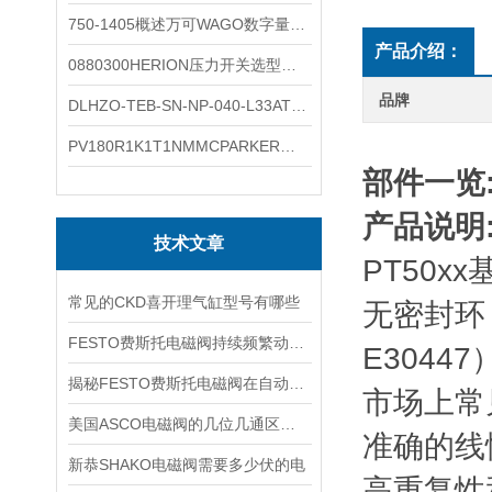
750-1405概述万可WAGO数字量输入模块外形图
产品介绍：
0880300HERION压力开关选型与安装
品牌
DLHZO-TEB-SN-NP-040-L33ATOS压力溢流阀产品示意图
PV180R1K1T1NMMCPARKER液压泵产品示意图
部件一览
产品说明
技术文章
PT50
常见的CKD喜开理气缸型号有哪些
无密封环
FESTO费斯托电磁阀持续频繁动作的正常使用寿命有多久
E304
揭秘FESTO费斯托电磁阀在自动化项目中的多元应用与结构详解
市场上常
美国ASCO电磁阀的几位几通区别详解
准确的线性 
新恭SHAKO电磁阀需要多少伏的电
高重复性