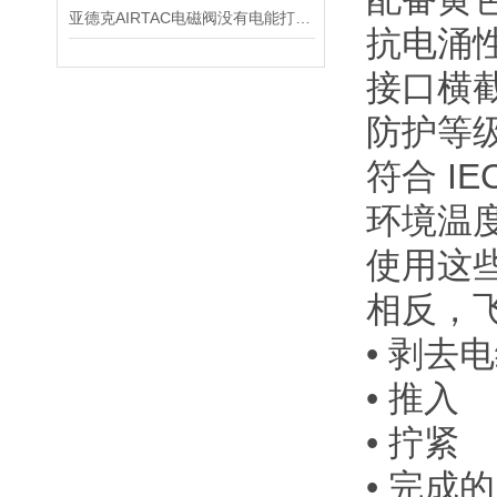
亚德克AIRTAC电磁阀没有电能打开吗
抗电涌性 
接口横截面
防护等级 
符合 IE
环境温度 -
使用这
相反，
• 剥去
• 推入
• 拧紧
• 完成的