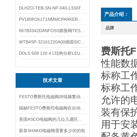
DLHZO-TEB-SN-NP-040-L33ATOS压力溢流阀产品示意图
产品介绍：
PV180R1K1T1NMMCPARKER液压泵产品示意图
品牌
067B3342DANFOSS膨胀阀TES5温度范围
WTB4SP-32161220A00德国SICK施克光电传感器工作类别
费斯托F
DDLS 508 120.4 L结构分析LEUZE光学传感器50132928
性能数据
标称工作电
技术文章
标称工作
FESTO费斯托电磁阀持续频繁动作的正常使用寿命有多久
允许的电
揭秘FESTO费斯托电磁阀在自动化项目中的多元应用与结构详解
装有保
美国ASCO电磁阀的几位几通区别详解
用于安
新恭SHAKO电磁阀需要多少伏的电
配备黄色