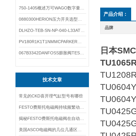
750-1405概述万可WAGO数字量输入模块外形图
产品介绍：
0880300HERION压力开关选型与安装
品牌
DLHZO-TEB-SN-NP-040-L33ATOS压力溢流阀产品示意图
PV180R1K1T1NMMCPARKER液压泵产品示意图
日本SM
067B3342DANFOSS膨胀阀TES5温度范围
TU1065R
TU1208R
技术文章
TU0604Y
常见的CKD喜开理气缸型号有哪些
TU0604Y
FESTO费斯托电磁阀持续频繁动作的正常使用寿命有多久
TU0425G
揭秘FESTO费斯托电磁阀在自动化项目中的多元应用与结构详解
TU0425G
美国ASCO电磁阀的几位几通区别详解
TU0425R