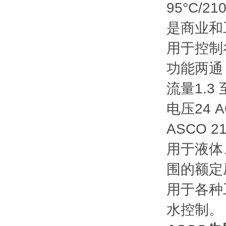
95°C/21
是商业和
用于控制
功能两通 -
流量1.3 至
电压24 A
ASCO 
用于液体
围的额定
用于各种
水控制。