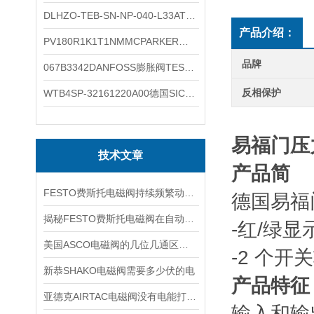
DLHZO-TEB-SN-NP-040-L33ATOS压力溢流阀产品示意图
产品介绍：
PV180R1K1T1NMMCPARKER液压泵产品示意图
品牌
067B3342DANFOSS膨胀阀TES5温度范围
反相保护
WTB4SP-32161220A00德国SICK施克光电传感器工作类别
易福门压
技术文章
产品简
FESTO费斯托电磁阀持续频繁动作的正常使用寿命有多久
德国易福
揭秘FESTO费斯托电磁阀在自动化项目中的多元应用与结构详解
-红/绿
美国ASCO电磁阀的几位几通区别详解
-2 个
新恭SHAKO电磁阀需要多少伏的电
产品特征
亚德克AIRTAC电磁阀没有电能打开吗
输入和输