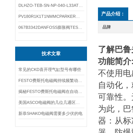
DLHZO-TEB-SN-NP-040-L33ATOS压力溢流阀产品示意图
产品介绍：
PV180R1K1T1NMMCPARKER液压泵产品示意图
品牌
067B3342DANFOSS膨胀阀TES5温度范围
了解巴鲁
技术文章
功能简介
常见的CKD喜开理气缸型号有哪些
不使用电
FESTO费斯托电磁阀持续频繁动作的正常使用寿命有多久
自动化，
揭秘FESTO费斯托电磁阀在自动化项目中的多元应用与结构详解
可靠性。
美国ASCO电磁阀的几位几通区别详解
为此，巴
新恭SHAKO电磁阀需要多少伏的电
器：从标
器、防爆