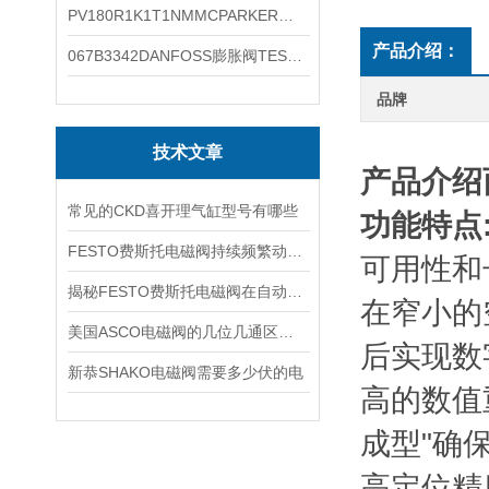
PV180R1K1T1NMMCPARKER液压泵产品示意图
产品介绍：
067B3342DANFOSS膨胀阀TES5温度范围
品牌
技术文章
产品介绍
常见的CKD喜开理气缸型号有哪些
功能特点
FESTO费斯托电磁阀持续频繁动作的正常使用寿命有多久
可用性和
揭秘FESTO费斯托电磁阀在自动化项目中的多元应用与结构详解
在窄小的
美国ASCO电磁阀的几位几通区别详解
后实现数
新恭SHAKO电磁阀需要多少伏的电
高的数值
成型"确
高定位精