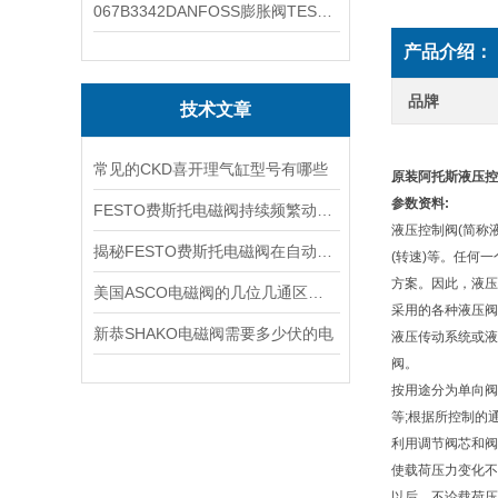
067B3342DANFOSS膨胀阀TES5温度范围
产品介绍：
品牌
技术文章
常见的CKD喜开理气缸型号有哪些
原装阿托斯液压控
参数资料:
FESTO费斯托电磁阀持续频繁动作的正常使用寿命有多久
液压控制阀(简称
揭秘FESTO费斯托电磁阀在自动化项目中的多元应用与结构详解
(转速)等。任何
方案。因此，液压
美国ASCO电磁阀的几位几通区别详解
采用的各种液压阀
新恭SHAKO电磁阀需要多少伏的电
液压传动系统或液
阀。
按用途分为单向阀
等;根据所控制的
利用调节阀芯和阀
使载荷压力变化不
以后，不论载荷压