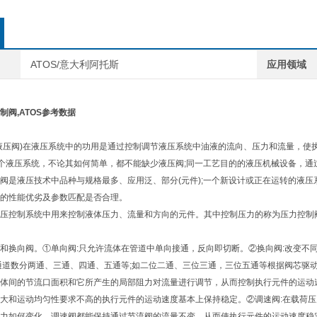
ATOS/意大利阿托斯
应用领域
制阀,ATOS参考数据
液压阀)在液压系统中的功用是通过控制调节液压系统中油液的流向、压力和流量，使
一个液压系统，不论其如何简单，都不能缺少液压阀;同一工艺目的的液压机械设备，
阀是液压技术中品种与规格最多、应用泛、部分(元件);一个新设计或正在运转的液
的性能优劣及参数匹配是否合理。
压控制系统中用来控制液体压力、流量和方向的元件。其中控制压力的称为压力控制
和换向阀。①单向阀:只允许流体在管道中单向接通，反向即切断。②换向阀:改变不
通道数分两通、三通、四通、五通等;如二位二通、三位三通，三位五通等根据阀芯驱
体间的节流口面积和它所产生的局部阻力对流量进行调节，从而控制执行元件的运动速
大和运动均匀性要求不高的执行元件的运动速度基本上保持稳定。②调速阀:在载荷
力如何变化，调速阀都能保持通过节流阀的流量不变，从而使执行元件的运动速度稳