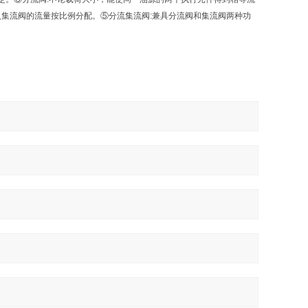
入集流阀的流量按比例分配。⑤分流集流阀:兼具分流阀和集流阀两种功