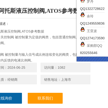
罗丹
QQ1322728622
阿托斯液压控制阀,ATOS参考数据
余玲
QQ1249559836
描述：
王亚波
斯液压控制阀,ATOS参考数据
开关控制阀 被控制量为定值的阀类，包括普通控制阀、插装
QQ1274173590
加阀。
采购部QQ
820255646
制阀 被控制量与输入信号成比例连续变化的阀类，包括普通比
带内反馈的电液比例阀。
：2024-06-25
访问量：1082
阀 被控制量与(输出与输入之间的)偏差信号成比例连续变化
，包括机液伺服阀和电液伺服阀。
性质：经销商
销售地址：上海市
在线询价
联系我们