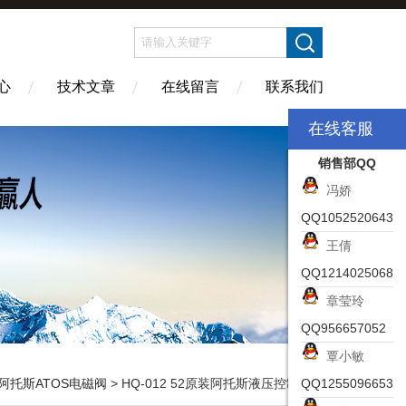
心
技术文章
在线留言
联系我们
在线客服
销售部QQ
冯娇
QQ1052520643
王倩
QQ1214025068
章莹玲
QQ956657052
覃小敏
阿托斯ATOS电磁阀
> HQ-012 52原装阿托斯液压控制阀,ATOS参考数据
QQ1255096653