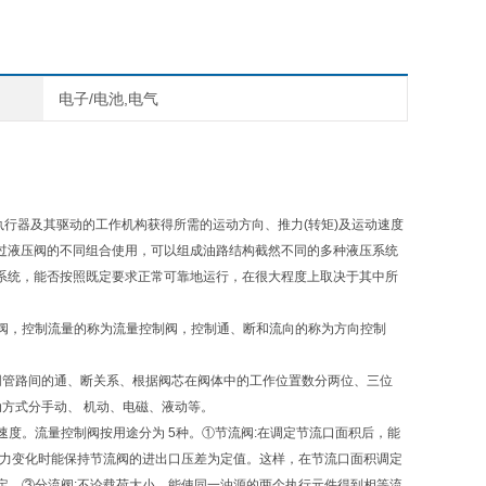
电子/电池,电气
执行器及其驱动的工作机构获得所需的运动方向、推力(转矩)及运动速度
通过液压阀的不同组合使用，可以组成油路结构截然不同的多种液压系统
压系统，能否按照既定要求正常可靠地运行，在很大程度上取决于其中所
阀，控制流量的称为流量控制阀，控制通、断和流向的称为方向控制
同管路间的通、断关系、根据阀芯在阀体中的工作位置数分两位、三位
动方式分手动、 机动、电磁、液动等。
度。流量控制阀按用途分为 5种。①节流阀:在调定节流口面积后，能
压力变化时能保持节流阀的进出口压差为定值。这样，在节流口面积调定
定。③分流阀:不论载荷大小，能使同一油源的两个执行元件得到相等流