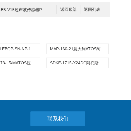
5-V15超声波传感器P+F倍加福选购条件
返回顶部
返回列表
DLKZOR-LEBQP-SN-NP-160-L7阿托斯电磁阀参数与规格
MAP-160-21意大利ATOS阿托斯压力继电器有货
DKZA-A-173-L5/MATOS压力控制阀参数及特点
SDKE-1715-X24DC阿托斯先导式电磁阀产品特点一览
联系我们