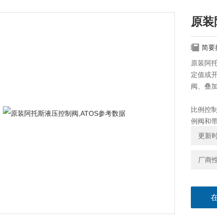
原装
简要
原装阿托
定值或
阀、叠
比例控
例阀和
更新时间
伺服控制
的阀类
厂商