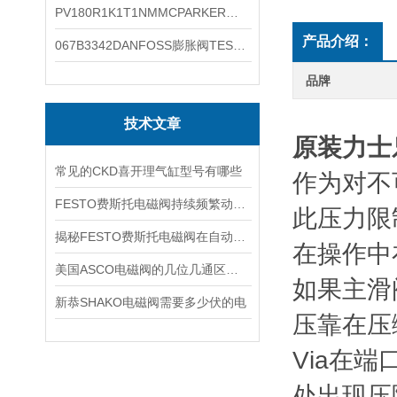
PV180R1K1T1NMMCPARKER液压泵产品示意图
产品介绍：
067B3342DANFOSS膨胀阀TES5温度范围
品牌
技术文章
原装力士
常见的CKD喜开理气缸型号有哪些
作为对不
FESTO费斯托电磁阀持续频繁动作的正常使用寿命有多久
此压力限
揭秘FESTO费斯托电磁阀在自动化项目中的多元应用与结构详解
在操作中
美国ASCO电磁阀的几位几通区别详解
如果主滑
新恭SHAKO电磁阀需要多少伏的电
压靠在压
Via在
处出现压