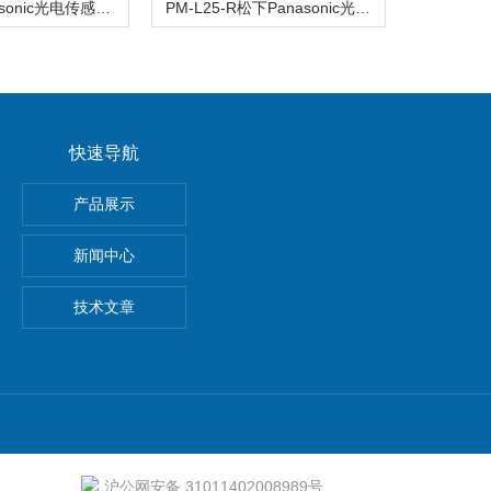
CX-442Panasonic光电传感器实际应用参数
PM-L25-R松下Panasonic光电传感器选用方法
快速导航
E-N-2P费斯托FESTO真空发生器安装及使用
产品展示
S电磁阀
新闻中心
栅,Panasonic
技术文章
沪公网安备 31011402008989号