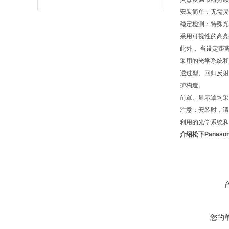
安装简单
：
无需灵
稳定检测
：
特殊光
采用可视性的高亮
此外， 当设定距离
采用的光学系统和
透过型、回归反射
护构造。
前罩、显示罩均采
注意：安装时，请
利用的光学系统和
介绍松下Panas
您的