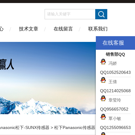
心
技术文章
在线留言
联系我们
在线客服
销售部QQ
冯娇
QQ1052520643
王倩
QQ1214025068
章莹玲
QQ956657052
覃小敏
anasonic松下-SUNX传感器
>
松下Panasonic传感器
> CX-491-P介绍松下Panasonic光电传感器使用注意
QQ1255096653