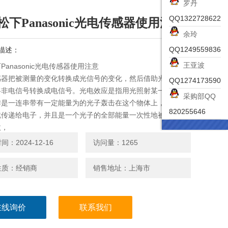
罗丹
QQ1322728622
松下Panasonic光电传感器使用注意
余玲
QQ1249559836
描述：
王亚波
Panasonic光电传感器使用注意
感器把被测量的变化转换成光信号的变化，然后借助光电元件
QQ1274173590
将非电信号转换成电信号。光电效应是指用光照射某一物体，
采购部QQ
作是一连串带有一定能量为的光子轰击在这个物体上，此时光
820255646
就传递给电子，并且是一个光子的全部能量一次性地被一个电
收，
：2024-12-16
访问量：1265
性质：经销商
销售地址：上海市
在线询价
联系我们