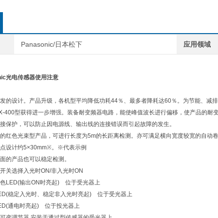
Panasonic/日本松下
应用领域
onic光电传感器使用注意
发的设计。产品升级，各机型平均降低功耗44％、最多者降耗达60％。为节能、减排
X-400型获得进一步增强。装备耐变频器电路，能使峰值波长进行偏移，使产品的
接保护，可以防止因电源线、输出线的连接错误而引起故障的发生。
的红色光束型产品，可进行长度为5m的长距离检测。亦可满足横向宽度较宽的自动
点设计约5×30mm※。※代表示例
面的产品也可以稳定检测。
开关选择入光时ON/非入光时ON
色LED(输出ON时亮起) 位于受光器上
ED(稳定入光时、稳定非入光时亮起) 位于受光器上
ED(通电时亮起) 位于投光器上
可变调节器 安装于透过型传感器的受光器上