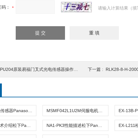
证码：
请输入计算结果（填
OPU204原装易福门叉式光电传感器操作模式
下一篇 :
RLK28-8-H-2000-I
EX-11EA光电传感器Panasonic安装与维护
MSMF042L1U2M伺服电机Panasonic安装与维护
HG-C1200技术介绍松下Panasonic激光位移传感器
NA1-PK3性能描述松下Panasonic检选传感器