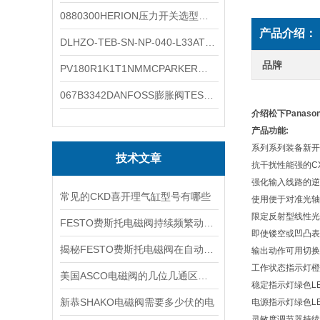
0880300HERION压力开关选型与安装
产品介绍：
DLHZO-TEB-SN-NP-040-L33ATOS压力溢流阀产品示意图
品牌
PV180R1K1T1NMMCPARKER液压泵产品示意图
067B3342DANFOSS膨胀阀TES5温度范围
介绍松下Panas
产品功能:
系列系列装备新开
技术文章
抗干扰性能强的C
强化输入线路的逆
常见的CKD喜开理气缸型号有哪些
使用便于对准光轴
限定反射型线性光
FESTO费斯托电磁阀持续频繁动作的正常使用寿命有多久
即使镂空或凹凸表
揭秘FESTO费斯托电磁阀在自动化项目中的多元应用与结构详解
输出动作
可用切换
工作状态指示灯
橙
美国ASCO电磁阀的几位几通区别详解
稳定指示灯
绿色L
新恭SHAKO电磁阀需要多少伏的电
电源指示灯
绿色L
灵敏度调节器
持续