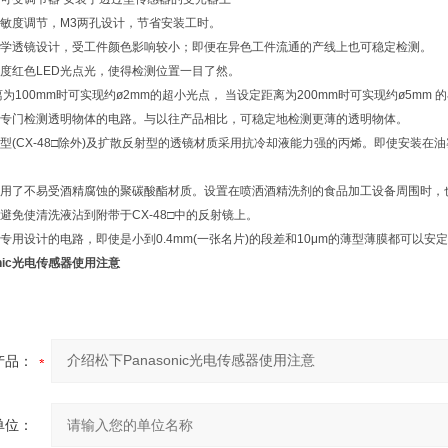
敏度调节，M3两孔设计，节省安装工时。
学透镜设计，受工件颜色影响较小；即便在异色工件流通的产线上也可稳定检测。
度红色LED光点光，使得检测位置一目了然。
为100mm时可实现约ø2mm的超小光点， 当设定距离为200mm时可实现约ø5mm
专门检测透明物体的电路。与以往产品相比，可稳定地检测更薄的透明物体。
型(CX-48□除外)及扩散反射型的透镜材质采用抗冷却液能力强的丙烯。即使安装在油雾
用了不易受酒精腐蚀的聚碳酸酯材质。设置在喷洒酒精洗剂的食品加工设备周围时，也可放
避免使清洗液沾到附带于CX-48□中的反射镜上。
专用设计的电路，即使是小到0.4mm(一张名片)的段差和10μm的薄型薄膜都可以
onic光电传感器使用注意
产品：
单位：