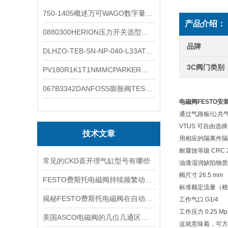
750-1405概述万可WAGO数字量输入模块外形图
产品介绍：
0880300HERION压力开关选型与安装
品牌
DLHZO-TEB-SN-NP-040-L33ATOS压力溢流阀产品示意图
3C阀门类别
PV180R1K1T1NMMCPARKER液压泵产品示意图
067B3342DANFOSS膨胀阀TES5温度范围
电磁阀FESTO安装
通过气路板/公共
VTUS 可自由
技术文章
用相应的隔离件隔
耐腐蚀等级 CRC 
常见的CKD喜开理气缸型号有哪些
油漆湿润缺陷物质（P
阀尺寸 26.5 mm
FESTO费斯托电磁阀持续频繁动作的正常使用寿命有多久
标准额定流量（根据 D
揭秘FESTO费斯托电磁阀在自动化项目中的多元应用与结构详解
工作气口 G1/4
工作压力 0.25 Mpa 
美国ASCO电磁阀的几位几通区别详解
这就意味着，可方