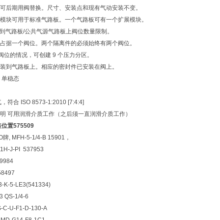
可后期用阀替换。尺寸、安装点和现有气动安装不变。
展模块可用于标准气路板。一个气路板可有一个扩展模块。
量受到气路板/公共气源气路板上阀位数量限制。
占据一个阀位。两个隔离件的必须始终有两个阀位。
个阀位的情况，可创建 9 个压力分区。
装到气路板上。相应的密封件已安装在阀上。
，单稳态
 ISO 8573-1:2010 [7:4:4]
明 可用润滑介质工作（之后须一直润滑介质工作）
位置575509
, MFH-5-1/4-B 15901，
H-J-PI 537953
 9984
58497
3-K-5-LE3(541334)
QS-1/4-6
C-U-F1-D-130-A