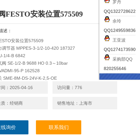
罗丹
QQ1322728622
FESTO安装位置575509
余玲
QQ1249559836
描述：
王亚波
STO安装位置575509
器 MPPES-3-1/2-10-420 187327
QQ1274173590
1/4-B 6842
采购部QQ
SE-1/2-B 9688 HO 0.3～10bar
820255646
VADMI-95-P 162528
ME-8M-DS-24V-K-2,5-OE
-M52-AZD-A1-1T1L DC24V
：2025-04-16
访问量：776
性质：经销商
销售地址：上海市
在线询价
联系我们