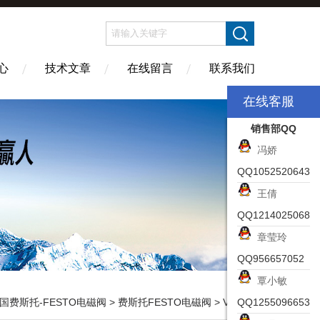
心
技术文章
在线留言
联系我们
在线客服
销售部QQ
冯娇
QQ1052520643
王倩
QQ1214025068
章莹玲
QQ956657052
覃小敏
国费斯托-FESTO电磁阀
>
费斯托FESTO电磁阀
> VUVS-L25-M52-MD-G14-F8电磁阀FESTO安装位置575509
QQ1255096653