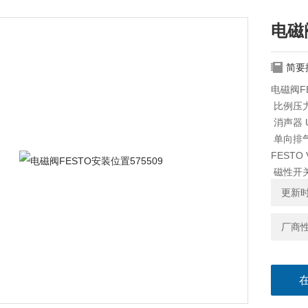
电磁阀
简要
电磁阀FE
比例压力调节
消声器 U-
单向排气阀 
FESTO 
磁性开关 S
VSVA-B
更新时间
厂商