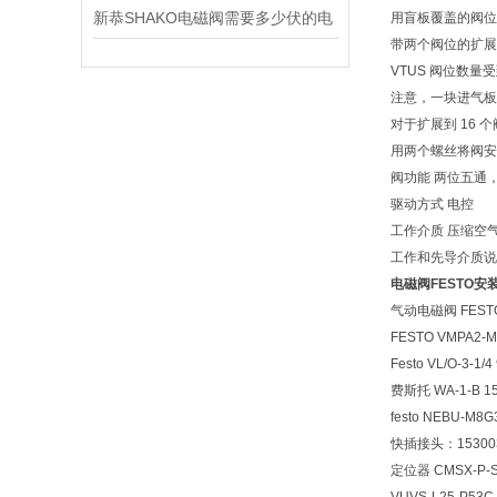
新恭SHAKO电磁阀需要多少伏的电
用盲板覆盖的阀位
带两个阀位的扩
VTUS 阀位数
注意，一块进气板
对于扩展到 16 
用两个螺丝将阀安
阀功能 两位五通
驱动方式 电控
工作介质 压缩空气，符合
工作和先导介质说
电磁阀FESTO安装
气动电磁阀 FESTO牌
FESTO VMPA2-M1
Festo VL/O-3-1/4
费斯托 WA-1-B 1
festo NEBU-M8G
快插接头：153003 
定位器 CMSX-P-S-