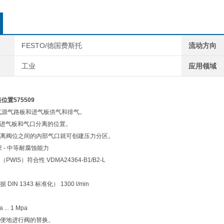
FESTO/德国费斯托
流动方向
工业
应用领域
位置575509
气源气路板和进气板供气和排气。
选择进气板和气口分离的位置。
离阀位之间的内部气口就可创建压力分区。
2 - 中等耐腐蚀能力
WIS）符合性 VDMA24364-B1/B2-L
IN 1343 标准化） 1300 l/min
... 1 Mpa
便地进行阀的替换。