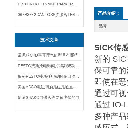
PV180R1K1T1NMMCPARKER液压泵产品示意图
产品介绍：
067B3342DANFOSS膨胀阀TES5温度范围
品牌
技术文章
SICK
常见的CKD喜开理气缸型号有哪些
新的 S
FESTO费斯托电磁阀持续频繁动作的正常使用寿命有多久
保可靠的
揭秘FESTO费斯托电磁阀在自动化项目中的多元应用与结构详解
即使在恶
美国ASCO电磁阀的几位几通区别详解
通过可视
新恭SHAKO电磁阀需要多少伏的电
通过 IO
多种产品
感应式、智