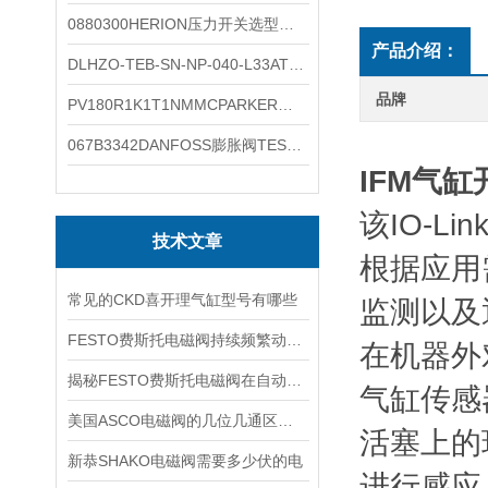
0880300HERION压力开关选型与安装
产品介绍：
DLHZO-TEB-SN-NP-040-L33ATOS压力溢流阀产品示意图
品牌
PV180R1K1T1NMMCPARKER液压泵产品示意图
067B3342DANFOSS膨胀阀TES5温度范围
IFM气
该IO-
技术文章
根据应用
常见的CKD喜开理气缸型号有哪些
监测以及
FESTO费斯托电磁阀持续频繁动作的正常使用寿命有多久
在机器外
揭秘FESTO费斯托电磁阀在自动化项目中的多元应用与结构详解
气缸传感
美国ASCO电磁阀的几位几通区别详解
活塞上的
新恭SHAKO电磁阀需要多少伏的电
进行感应