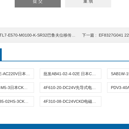
TL7-E570-M0100-K-SR32巴鲁夫位移传感器技术和应用
下一篇 :
EF8327G041 2
PDV3-20A-2E-AC220V日本CKD喜开理流量控制阀详情信息
批发AB41-02-4-02E 日本CKD喜开理电磁阀
现货 3PA119-M5-3日本CKD喜开理直动式电磁阀规格标准
4F610-20-DC24V先导式电磁阀喜开理参数及特点
CVSE3-15A-35-02HS-3CKD气控式2・3通阀操作简单
4F310-08-DC24VCKD电磁阀产品示意图