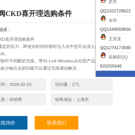
罗丹
QQ1322728622
阀CKD喜开理选购条件
余玲
QQ1249559836
描述：
王亚波
KD喜开理选购条件
：规定的压力，即使在时间内暂时沉入水中也不会浸入产生有害
QQ1274173590
的水。
采购部QQ
中不间断的无线、带IO-Link Wireless从站型产品。
820255646
上缺少输出点的问题可以通过无线通信解决。
：2026-02-02
访问量：271
性质：经销商
销售地址：上海市
在线询价
联系我们