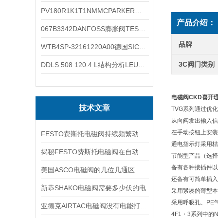
PV180R1K1T1NMMCPARKER液压泵产品示意图
产品介绍：
067B3342DANFOSS膨胀阀TES5温度范围
品牌
WTB4SP-32161220A00德国SICK施克光电传感器工作类别
3C阀门类别
DDLS 508 120.4 L结构分析LEUZE光学传感器50132928
电磁阀CKD喜开
技术文章
TVG系列通过优
从向阀发出输入信
在手动按钮上安装
FESTO费斯托电磁阀持续频繁动作的正常使用寿命有多久
通电指示灯采用桔
揭秘FESTO费斯托电磁阀在自动化项目中的多元应用与结构详解
节能型产品（选择
备有各种接插件以
美国ASCO电磁阀的几位几通区别详解
还备有可简单插入
新恭SHAKO电磁阀需要多少伏的电
采用紧凑的薄型本
采用呼吸孔、PE
亚德克AIRTAC电磁阀没有电能打开吗
4F1・3系列中的