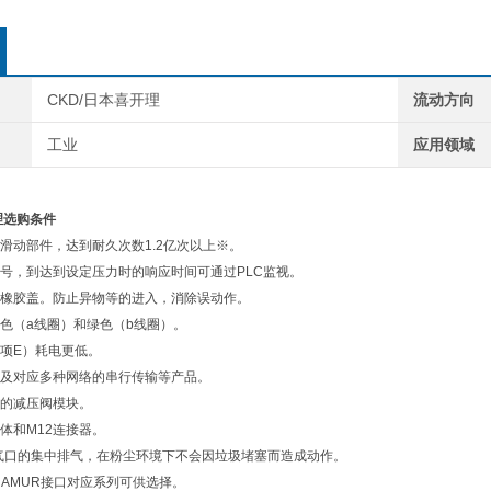
CKD/日本喜开理
流动方向
工业
应用领域
理选购条件
化滑动部件，达到耐久次数1.2亿次以上※。
号，到达到设定压力时的响应时间可通过PLC监视。
橡胶盖。防止异物等的进入，消除误动作。
色（a线圈）和绿色（b线圈）。
项E）耗电更低。
及对应多种网络的串行传输等产品。
的减压阀模块。
体和M12连接器。
气口的集中排气，在粉尘环境下不会因垃圾堵塞而造成动作。
NAMUR接口对应系列可供选择。