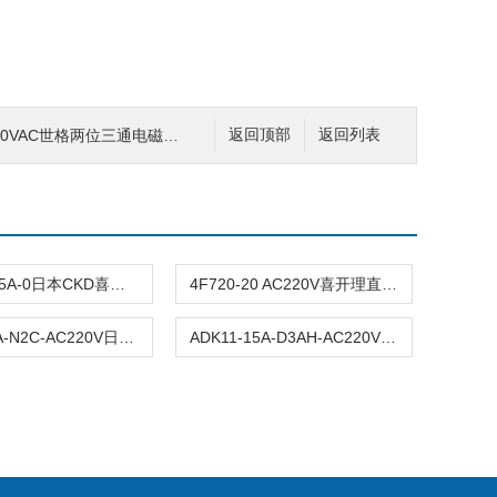
20VAC世格两位三通电磁阀分类及参数
返回顶部
返回列表
SAB1W-15A-0日本CKD喜开理电磁阀备件产品
4F720-20 AC220V喜开理直动式3通阀工作距离
PDV3-40A-N2C-AC220V日本CKD喜开理流体控制阀实用功能
ADK11-15A-D3AH-AC220VCKD先导式电磁阀分类及参数