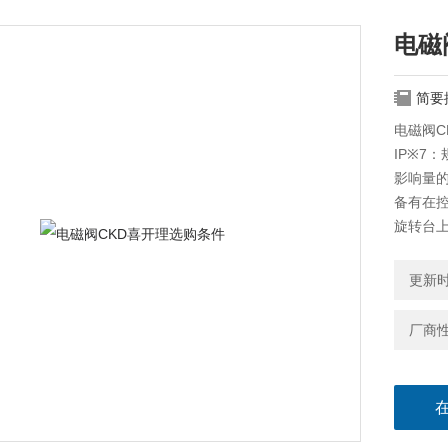
电磁
简要
电磁阀C
IP※7
影响量
备有在控制
旋转台
更新时间
厂商