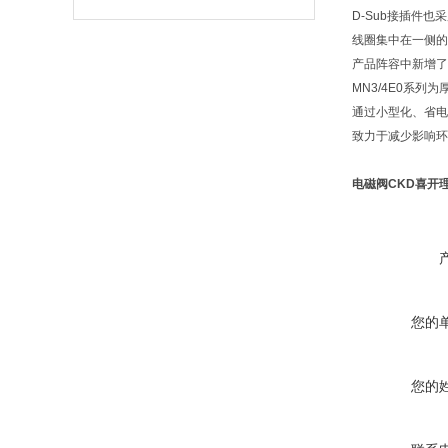
D-Sub接插件
线圈集中在一侧的
产品阵容中新增了
MN3/4E0系列
通过小型化、省电
致力于减少影响环
电磁阀CKD喜开
您的
您的