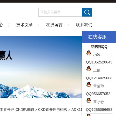
心
技术文章
在线留言
联系我们
在线客服
销售部QQ
冯娇
QQ1052520643
王倩
QQ1214025068
章莹玲
QQ956657052
覃小敏
本喜开理-CKD电磁阀
>
CKD喜开理电磁阀
> ADK11-25A-02E-DC24V电磁阀CKD喜开理选购条件
QQ1255096653