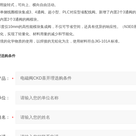
也采用旋转式，可向上、横向自由活动。
单侧线圈模块集成3、4通阀。超小型、PLC对应型省配线阀。新增了内置2个3通阀
内置2个3通阀的阀模块。
为厚度仅10mm的高性能模块集成阀，不仅可节省空间，还具有优异的响应性。（N3E0系
化，实现了轻量化、材料用量的减少和节能化。
境的化学物质的使用，以焊接的无铅化为主，使用材料符合JIG-101A 标准。
理选购条件
产品：
单位：
姓名：