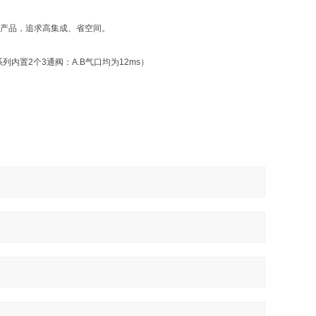
的产品，追求高集成、省空间。
列内置2个3通阀：A.B气口均为12ms）