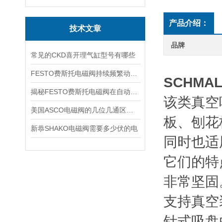
产品介绍：
技术文章
品牌
常见的CKD喜开理气缸型号有哪些
FESTO费斯托电磁阀持续频繁动作的正常使用寿命有多久
SCHMAL
揭秘FESTO费斯托电磁阀在自动化项目中的多元应用与结构详解
该类真空
美国ASCO电磁阀的几位几通区别详解
板、刨花
新恭SHAKO电磁阀需要多少伏的电
同时也适
它们的特
非常坚固
支持真空
针式吸盘