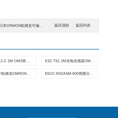
日本ORMON欧姆龙可编程控制器使用
返回顶部
返回列表
E3JK-TR12-C 2M OMS简要描述OMRON光电传感器 自由电源型
E3Z-T61 2M光电传感器OMRON欧姆龙操作简单
D4NS-1AF欧姆龙OMRON安全门开关产品特性一览
E5CC-RX2ASM-800简图分析OMRON温控器,欧姆龙