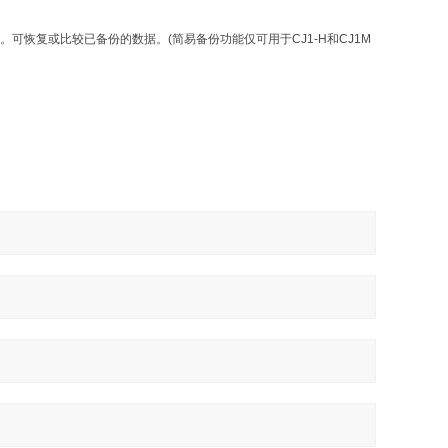
可恢复或比较已备份的数据。(简易备份功能仅可用于CJ1-H和CJ1M