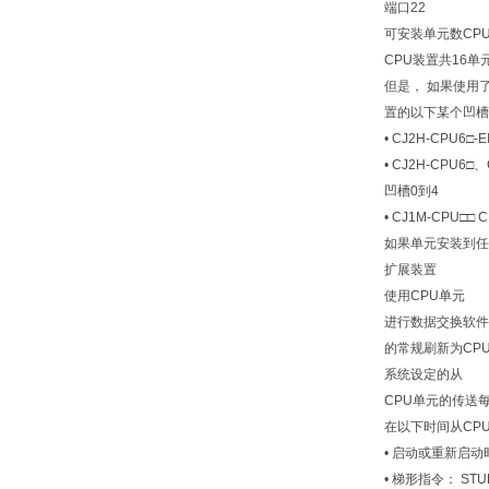
端口22
可安装单元数
CP
CPU装置
共16单
但是， 如果使用
置的以下某个凹槽
• CJ2H-CPU6□
• CJ2H-CPU6□
凹槽0到4
• CJ1M-CPU□
如果单元安装到任
扩展装置
使用CPU单元
进行数据交换
软件
的常规刷新
为CP
系统设定的从
CPU单元的传送
在以下时间从CP
• 启动或重新启动
• 梯形指令： STUP