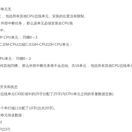
U单元
无
元， 包括所有其他CPU总线单元。安装的位置没有限制。
了外部中断任务， 那么该单元必须安装在CPU装
中。
-EIP CPU单元： 凹槽0～3
、CJ2M-CPU□□或CJ1G/H-CPU□□H CPU单元：
□ CPU单元： 凹槽0～2
何其他凹槽， 那么外部中断任务将不会启动。
共16单元， 包括所有其他CPU总线
开关和状态
U总线单元CIO区域中的25字分配了25字(与CPU单元之间的常量数据交换)
每个串行端口分配了10字(总共20字)。
U单元传送数据：
时
(237)