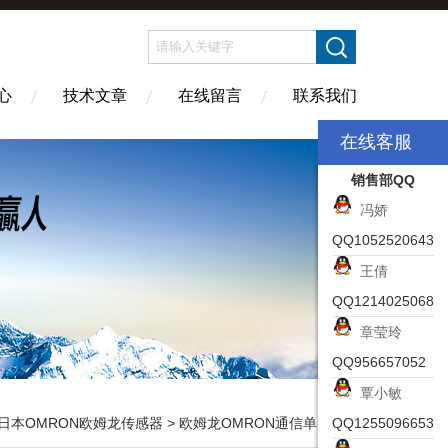
心
技术文章
在线留言
联系我们
在线客服
销售部QQ
冯娇
QQ1052520643
王倩
QQ1214025068
章莹玲
QQ956657052
覃小敏
日本OMRON欧姆龙传感器
> 欧姆龙OMRON通信单元CJ1W-SCU32
QQ1255096653