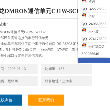
罗丹
QQ1322728622
龙OMRON通信单元CJ1W-SCU32
余玲
QQ1249559836
描述：
王亚波
MRON通信单元CJ1W-SCU32
外部设备高速连接的串行通信单元
QQ1274173590
通信单元都提供了两个串行通信端口:RS-232C和RS-
采购部QQ
/485，并且可分别为协议宏、上位链接、NT链接、串行网关和无
820255646
的每个端口设定串行通信方式。
：2026-06-13
访问量：155
性质：经销商
销售地址：上海市
在线询价
联系我们