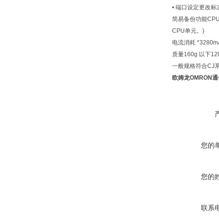
• 端口设定更改标
简易备份功能
CP
CPU单元。)
电流消耗 *3
280m
质量
160g 以下
12
一般规格
符合CJ
欧姆龙OMRON通信
您的
您的
联系