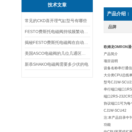
技术文章
产品介绍：
常见的CKD喜开理气缸型号有哪些
品牌
FESTO费斯托电磁阀持续频繁动作的正常使用寿命有多久
揭秘FESTO费斯托电磁阀在自动化项目中的多元应用与结构详解
欧姆龙OMRON通信
美国ASCO电磁阀的几位几通区别详解
产品简介
项目
说明
新恭SHAKO电磁阀需要多少伏的电
设备名称
串行通信
大分类
CPU总线
型号
CJ1W-SCU2
串行端口
端口1
RS
端口2
RS-232C
RS
协议
端口1
可为每
CJ1W-SCU42
注:本产品目录中刊载
功能
向CPU装置或扩