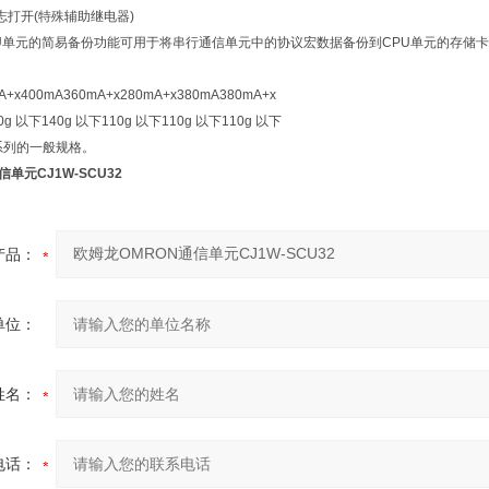
志打开(特殊辅助继电器)
U单元的简易备份功能可用于将串行通信单元中的协议宏数据备份到CPU单元的存储卡。
A+x
400mA
360mA+x
280mA+x
380mA
380mA+x
0g 以下
140g 以下
110g 以下
110g 以下
110g 以下
系列的一般规格。
单元CJ1W-SCU32
产品：
单位：
姓名：
电话：