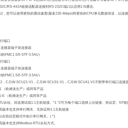
-232C/RS-442A链接适配器连接到RS-232C端口以启用1:N通信。
CU口2，您可以使用更快的通信速度(最多230.4kbps)和更快的CPU单元数据传送，以
串行端口
5）连接器
端子块连接器
ct的FMC1.5/5-STF-3.5AU）
串行端口
5）连接器
端子块连接器
ct的FMC1.5/5-STF-3.5AU）
U22，CJ1W-SCU21-V1，CJ1W-SCU31-V1，CJ1W-SCU41-V1不附
921 （欧姆龙生产）或同等产品
11-E （欧姆龙生产）或同等产品
RTU从站、回送测试或1:1主机链接。*1 *2
可为每个端口选择上位链接、协议宏、NT链
.2或更高版本也支持串行网关、无协议和1:1主机链接
以在协议宏模式中执行串行网关。) *1
3或更高版本也支持Modbus-RTU从站方式。