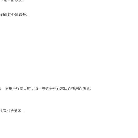
连接到高速外部设备。
带串行端口连接器。使用串行端口时，请一并购买串行端口连接用连接器。
接或回送测试。