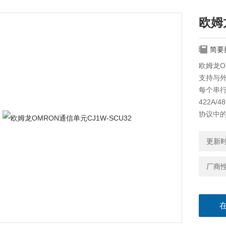
欧姆
简要
欧姆龙O
支持与
每个串行
422A
协议中
更新时间
厂商