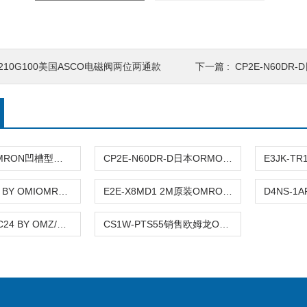
8210G100美国ASCO电磁阀两位两通款
下一篇 :
CP2E-N60DR-D
EE-SX672OMRON凹槽型传感器安装与使用
CP2E-N60DR-D日本ORMON欧姆龙可编程控制器使用
G2R-1 DC24 BY OMIOMRON固态继电器,欧姆龙选型参数
E2E-X8MD1 2M原装OMRON接近传感器 圆柱型结构
MY2N-GS DC24 BY OMZ/C概述欧姆龙通用继电器,OMRON相关应用
CS1W-PTS55销售欧姆龙OMRON温度模块技术参数