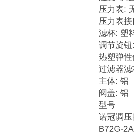
压力表: 
压力表接口:
滤杯: 
调节旋钮
热塑弹性体:
过滤器滤
主体: 铝
阀盖: 铝
型号
诺冠调压阀
B72G-