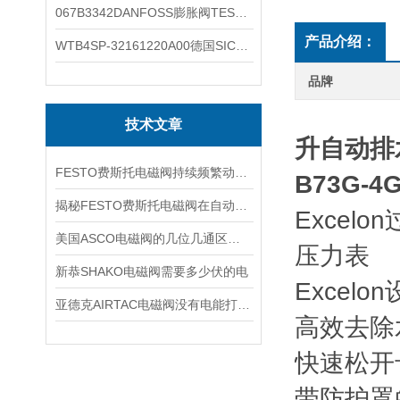
067B3342DANFOSS膨胀阀TES5温度范围
产品介绍：
WTB4SP-32161220A00德国SICK施克光电传感器工作类别
品牌
技术文章
升自动排
FESTO费斯托电磁阀持续频繁动作的正常使用寿命有多久
B73G-4
揭秘FESTO费斯托电磁阀在自动化项目中的多元应用与结构详解
Excelo
美国ASCO电磁阀的几位几通区别详解
压力表
新恭SHAKO电磁阀需要多少伏的电
Excel
亚德克AIRTAC电磁阀没有电能打开吗
高效去除
快速松开
带防护罩