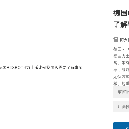
德国
了解
简要
德国RE
德国力士
阀。带
单，泄露
定位方
械、起
个执行
更新时间
厂商