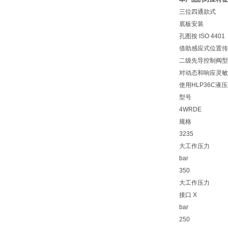
三位四通款式
底板安装
孔图按 ISO 4401
借助感应式位置传
二级先导控制阀型号 4
对动态和响应灵敏
使用HLP36C液
型号
4WRDE
规格
32
35
大工作压力
bar
350
大工作压力
接口 X
bar
250