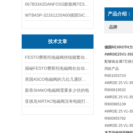
067B3342DANFOSS膨胀阀TES5温度范围
产品介绍：
WTB4SP-32161220A00德国SICK施克光电传感器工作类别
品牌
技术文章
德国REXROT
4WRDE25V1-35
FESTO费斯托电磁阀持续频繁动作的正常使用寿命有多久
配镀镍金属7芯插
揭秘FESTO费斯托电磁阀在自动化项目中的多元应用与结构详解
同款产品
R901053724
美国ASCO电磁阀的几位几通区别详解
4WRDE 25 V1-35
新恭SHAKO电磁阀需要多少伏的电
R900619532
4WRDE 25 V1-35
亚德克AIRTAC电磁阀没有电能打开吗
R900965139
4WRDE 25 V1-35
R900955792
4WRDE 25 V1-3
本产品的对应特征