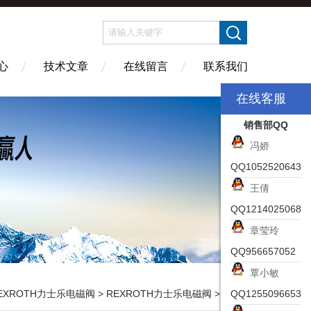
心
技术文章
在线留言
联系我们
在线客服
销售部QQ
冯娇
QQ1052520643
王倩
QQ1214025068
章莹玲
QQ956657052
覃小敏
EXROTH力士乐电磁阀
>
REXROTH力士乐电磁阀
> 4WRDE25V1-350L-5X/6L24K9/德国REXROTH力士乐比例换向阀需要了解事项
QQ1255096653