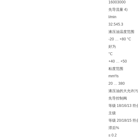
1600
3000
先导流量 4)
l/min
32.5
45.3
液压油温度范围
-20 … +80 °C
好为
°C
+40 … +50
粘度范围
mm²/s
20 … 380
液压油的大允许污染度
先导控制阀
等级 18/16/13 符合
主级
等级 20/18/15 符合
滞后
%
≤ 0.2