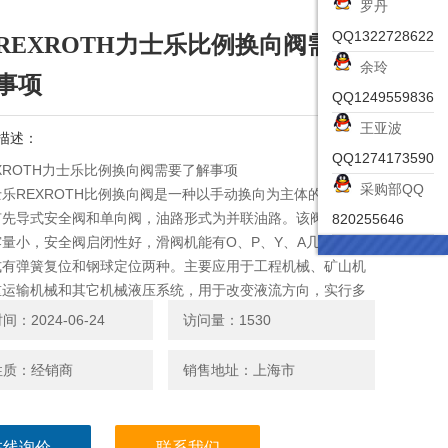
罗丹
QQ1322728622
REXROTH力士乐比例换向阀需要
余玲
事项
QQ1249559836
王亚波
描述：
QQ1274173590
XROTH力士乐比例换向阀需要了解事项
采购部QQ
乐REXROTH比例换向阀是一种以手动换向为主体的组合
有先导式安全阀和单向阀，油路形式为并联油路。该阀结构简
820255646
量小，安全阀启闭性好，滑阀机能有O、P、Y、A几种形式。
式有弹簧复位和钢球定位两种。主要应用于工程机械、矿山机
重运输机械和其它机械液压系统，用于改变液流方向，实行多
机构的集中控制。
：2024-06-24
访问量：1530
性质：经销商
销售地址：上海市
在线询价
联系我们