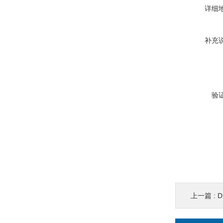
详细
补充
验
上一篇 :
D