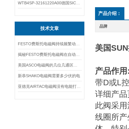
WTB4SP-32161220A00德国SICK施克光电传感器工作类别
产品介绍：
品牌
技术文章
FESTO费斯托电磁阀持续频繁动作的正常使用寿命有多久
美国SU
揭秘FESTO费斯托电磁阀在自动化项目中的多元应用与结构详解
美国ASCO电磁阀的几位几通区别详解
产品作用
新恭SHAKO电磁阀需要多少伏的电
带D或L
亚德克AIRTAC电磁阀没有电能打开吗
详细产品
此阀采用
线圈所产
体，特别