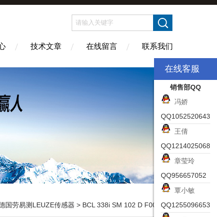
心
技术文章
在线留言
联系我们
在线客服
销售部QQ
冯娇
QQ1052520643
王倩
QQ1214025068
章莹玲
QQ956657052
覃小敏
德国劳易测LEUZE传感器
> BCL 338i SM 102 D F007劳易测LEUZE扫描仪紧凑型系列BCL 300i
QQ1255096653