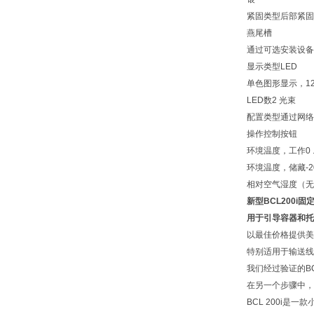
紧固类型
后部紧固
燕尾槽
通过可选安装设备
显示类型
LED
单色图形显示，128
LED数
2 光束
配置类型
通过网络
操作控制
按钮
环境温度，工作
0 
环境温度，储藏
-2
相对空气湿度（无
新型BCL200i
用于引导容器和托
以最佳价格提供美
特别适用于输送线
我们经过验证的B
在另一个步骤中，
BCL 200i是