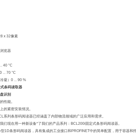
 x 32像素
浏览器
... 40 °C
0 ... 70 °C
冷凝）
0 ... 90 %
固定式条码读取器
盘识别
的性能。
上的紧密安装情况。
CL系列条形码阅读器已经涵盖了内部物流领域的广泛应用和需求。
我们现在用一种新设备*了我们的产品系列：BCL200i固定式条形码阅读器。
一款小型1D条形码阅读器，具有集成的工业接口和PROFINET中的简单配置，用于容器和