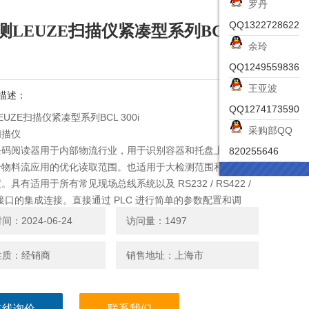
罗丹
QQ1322728622
测LEUZE扫描仪紧凑型系列BCL
余玲
QQ1249559836
王亚波
描述：
QQ1274173590
UZE扫描仪紧凑型系列BCL 300i
采购部QQ
扫描仪
码阅读器用于内部物流行业，用于识别容器和托盘上的 1D
820255646
合物料流应用的优化读取范围。也适用于大检测范围和更小的
。具有适用于所有常见现场总线系统以及 RS232 / RS422 /
5 接口的集成连接。直接通过 PLC 进行简单的参数配置和调
：2024-06-24
访问量：1497
性质：经销商
销售地址：上海市
在线询价
联系我们