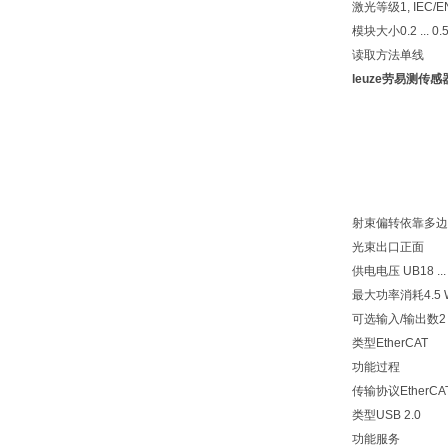
激光等级
1, IEC/
模块大小
0.2 ... 0
读取方法
单线
leuze劳易测传
射束偏转
依靠多边
光束出口
正面
供电电压 UB
18 ..
最大功率消耗
4.5
可选输入/输出数
2
类型
EtherCAT
功能
过程
传输协议
EtherC
类型
USB 2.0
功能
服务