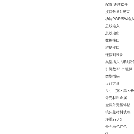
配置 通过软件
接口数量
1 光束
功能
PWR/SW输
总线输入
总线输出
数据接口
维护接口
连接到设备
类型
插头, 调试
引脚数
32 个引脚
类型
插头
设计
方形
尺寸（宽 x 高 x 
外壳材料
金属
金属外壳
压铸铝
镜头盖材料
玻璃
净重
290 g
外壳颜色
红色
银