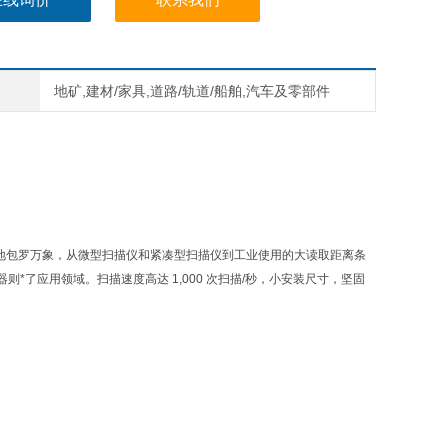
地矿,建材/家具,道路/轨道/船舶,汽车及零部件
应地包罗万象，从微型扫描仪和紧凑型扫描仪到工业使用的大读取距离条
了应用领域。扫描速度高达 1,000 次扫描/秒，小安装尺寸，坚固