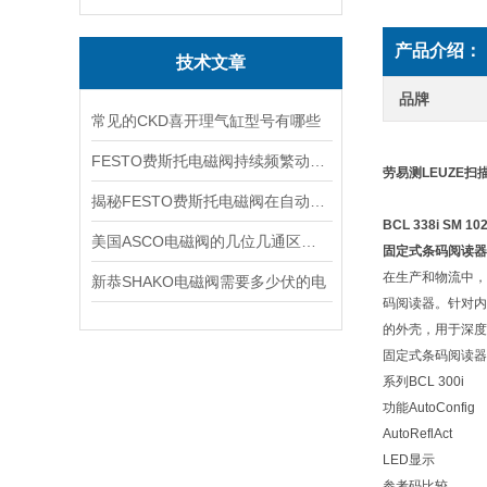
产品介绍：
技术文章
品牌
常见的CKD喜开理气缸型号有哪些
FESTO费斯托电磁阀持续频繁动作的正常使用寿命有多久
劳易测LEUZE扫描
揭秘FESTO费斯托电磁阀在自动化项目中的多元应用与结构详解
BCL 338i SM 102
美国ASCO电磁阀的几位几通区别详解
固定式条码阅读器 
在生产和物流中，
新恭SHAKO电磁阀需要多少伏的电
码阅读器。针对内
的外壳，用于深度
固定式条码阅读器
系列
BCL 300i
功能
AutoConfig
AutoReflAct
LED显示
参考码比较