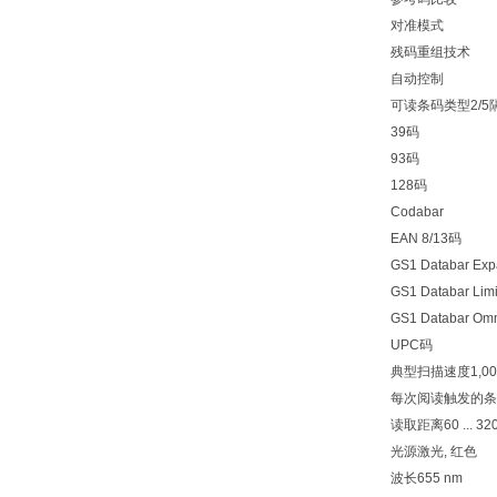
对准模式
残码重组技术
自动控制
可读条码类型
2/
39码
93码
128码
Codabar
EAN 8/13码
GS1 Databar Ex
GS1 Databar Limi
GS1 Databar Omni
UPC码
典型扫描速度
1,00
每次阅读触发的条
读取距离
60 ... 3
光源
激光, 红色
波长
655 nm