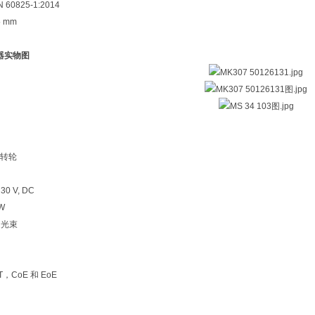
EN 60825-1:2014
.5 mm
感器实物图
转轮
. 30 V, DC
 W
 光束
AT，CoE 和 EoE