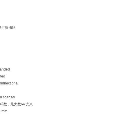
5隔行扫描码
panded
ted
directional
0 scans/s
码数，最大数
64 光束
20 mm