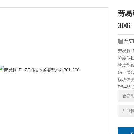
劳易
300i
简要
劳易测LE
紧凑型
紧凑型条
码。适
模块强度
RS48
试。
更新时间
厂商