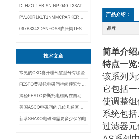
DLHZO-TEB-SN-NP-040-L33ATOS压力溢流阀产品示意图
产品介绍：
PV180R1K1T1NMMCPARKER液压泵产品示意图
品牌
067B3342DANFOSS膨胀阀TES5温度范围
简单介绍A
技术文章
特点一览
常见的CKD喜开理气缸型号有哪些
该系列为
FESTO费斯托电磁阀持续频繁动作的正常使用寿命有多久
它包括一
揭秘FESTO费斯托电磁阀在自动化项目中的多元应用与结构详解
使调整组
美国ASCO电磁阀的几位几通区别详解
系统包括
新恭SHAKO电磁阀需要多少伏的电
过滤器元
AS系列