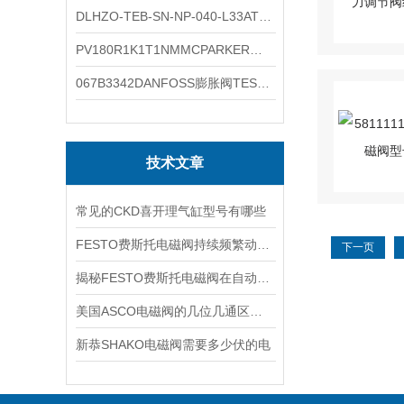
DLHZO-TEB-SN-NP-040-L33ATOS压力溢流阀产品示意图
PV180R1K1T1NMMCPARKER液压泵产品示意图
067B3342DANFOSS膨胀阀TES5温度范围
技术文章
常见的CKD喜开理气缸型号有哪些
FESTO费斯托电磁阀持续频繁动作的正常使用寿命有多久
下一页
揭秘FESTO费斯托电磁阀在自动化项目中的多元应用与结构详解
美国ASCO电磁阀的几位几通区别详解
新恭SHAKO电磁阀需要多少伏的电