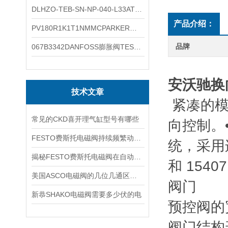
DLHZO-TEB-SN-NP-040-L33ATOS压力溢流阀产品示意图
产品介绍：
PV180R1K1T1NMMCPARKER液压泵产品示意图
品牌
067B3342DANFOSS膨胀阀TES5温度范围
安沃驰换
技术文章
紧凑的模
常见的CKD喜开理气缸型号有哪些
向控制。
FESTO费斯托电磁阀持续频繁动作的正常使用寿命有多久
统，采用
揭秘FESTO费斯托电磁阀在自动化项目中的多元应用与结构详解
和 154
美国ASCO电磁阀的几位几通区别详解
阀门
新恭SHAKO电磁阀需要多少伏的电
预控阀的宽
阀门结构