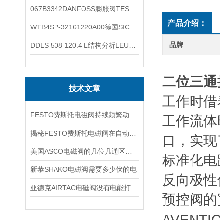
067B3342DANFOSS膨胀阀TES5温度范围
产品介绍：
WTB4SP-32161220A00德国SICK施克光电传感器工作类别
品牌
DDLS 508 120.4 L结构分析LEUZE光学传感器50132928
二位三通换
技术文章
工作时借
FESTO费斯托电磁阀持续频繁动作的正常使用寿命有多久
工作流体
揭秘FESTO费斯托电磁阀在自动化项目中的多元应用与结构详解
口，实现
美国ASCO电磁阀的几位几通区别详解
标准化电路接
新恭SHAKO电磁阀需要多少伏的电
反向极性
亚德克AIRTAC电磁阀没有电能打开吗
预控阀的宽
AVENT