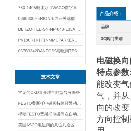
750-1405概述万可WAGO数字量输入模块外形图
产品介绍：
0880300HERION压力开关选型与安装
品牌
DLHZO-TEB-SN-NP-040-L33ATOS压力溢流阀产品示意图
3C阀门类别
PV180R1K1T1NMMCPARKER液压泵产品示意图
067B3342DANFOSS膨胀阀TES5温度范围
电磁换向
特点参数
技术文章
能改变气
常见的CKD喜开理气缸型号有哪些
气，并从
FESTO费斯托电磁阀持续频繁动作的正常使用寿命有多久
向的改变
揭秘FESTO费斯托电磁阀在自动化项目中的多元应用与结构详解
方向控制
美国ASCO电磁阀的几位几通区别详解
用。