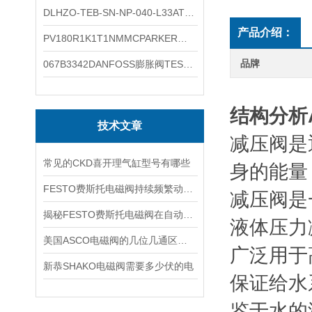
DLHZO-TEB-SN-NP-040-L33ATOS压力溢流阀产品示意图
产品介绍：
PV180R1K1T1NMMCPARKER液压泵产品示意图
品牌
067B3342DANFOSS膨胀阀TES5温度范围
结构分析A
技术文章
减压阀是
常见的CKD喜开理气缸型号有哪些
身的能量
FESTO费斯托电磁阀持续频繁动作的正常使用寿命有多久
减压阀是
揭秘FESTO费斯托电磁阀在自动化项目中的多元应用与结构详解
液体压力
美国ASCO电磁阀的几位几通区别详解
广泛用于
新恭SHAKO电磁阀需要多少伏的电
保证给水
鉴于水的