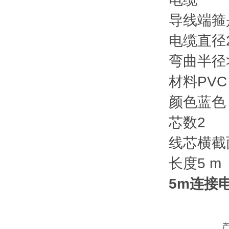
导线端箍
电缆直径
弯曲半径
材料
PVC
颜色
蓝色
芯数
2
线芯横截
长度
5 m
5m连接