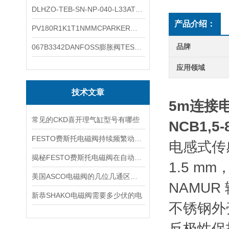
DLHZO-TEB-SN-NP-040-L33ATOS压力溢流阀产品示意图
产品介绍：
PV180R1K1T1NMMCPARKER液压泵产品示意图
品牌
067B3342DANFOSS膨胀阀TES5温度范围
应用领域
技术文章
5m连接
常见的CKD喜开理气缸型号有哪些
NCB1,5-
FESTO费斯托电磁阀持续频繁动作的正常使用寿命有多久
电感式传感器
揭秘FESTO费斯托电磁阀在自动化项目中的多元应用与结构详解
1.5 m
美国ASCO电磁阀的几位几通区别详解
NAMUR
新恭SHAKO电磁阀需要多少伏的电
不锈钢外
反极性保