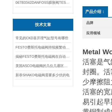
067B3342DANFOSS膨胀阀TES5温度范围
产品介绍：
品牌
技术文章
应用领域
常见的CKD喜开理气缸型号有哪些
FESTO费斯托电磁阀持续频繁动作的正常使用寿命有多久
Metal 
揭秘FESTO费斯托电磁阀在自动化项目中的多元应用与结构详解
活塞是气
美国ASCO电磁阀的几位几通区别详解
封圈。活
新恭SHAKO电磁阀需要多少伏的电
少摩擦阻
活塞的宽
易引起早
黄铜制成