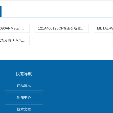
Z551213A10090ANMetal Work气缸作用1213A10090AN
121A400125CP简图分析麦特沃克METALWORK气缸
1213500600CN麦特沃克气缸,METAL WORK参数表
快速导航
E-N-2P费斯托FESTO真空发生器安装及使用
产品展示
S电磁阀
新闻中心
栅,Panasonic
技术文章