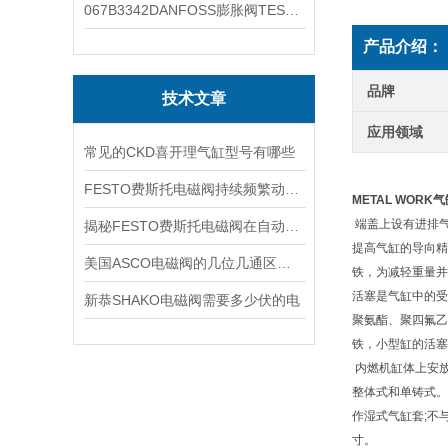
067B3342DANFOSS膨胀阀TES5温度范围
产品介绍：
品牌
技术文章
应用领域
常见的CKD喜开理气缸型号有哪些
FESTO费斯托电磁阀持续频繁动作的正常使用寿命有多久
METAL WOR
端盖上设有进排
揭秘FESTO费斯托电磁阀在自动化项目中的多元应用与结构详解
提高气缸的导向精
美国ASCO电磁阀的几位几通区别详解
铁，为减轻重量并
活塞是气缸中的受
新恭SHAKO电磁阀需要多少伏的电
聚氨酯、聚四氟乙
铁，小型缸的活塞
内燃机缸体上安
整体式和单铸式。
作湿式气缸套;不
寸。