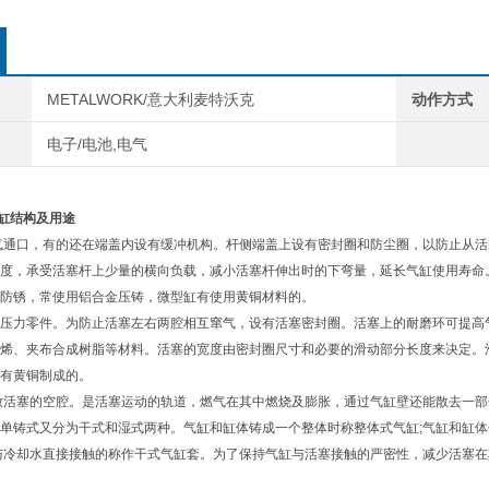
METALWORK/意大利麦特沃克
动作方式
电子/电池,电气
K气缸结构及用途
气通口，有的还在端盖内设有缓冲机构。杆侧端盖上设有密封圈和防尘圈，以防止从活
度，承受活塞杆上少量的横向负载，减小活塞杆伸出时的下弯量，延长气缸使用寿命
防锈，常使用铝合金压铸，微型缸有使用黄铜材料的。
压力零件。为防止活塞左右两腔相互窜气，设有活塞密封圈。活塞上的耐磨环可提高
烯、夹布合成树脂等材料。活塞的宽度由密封圈尺寸和必要的滑动部分长度来决定。
有黄铜制成的。
放活塞的空腔。是活塞运动的轨道，燃气在其中燃烧及膨胀，通过气缸壁还能散去一部
单铸式又分为干式和湿式两种。气缸和缸体铸成一个整体时称整体式气缸;气缸和缸
与冷却水直接接触的称作干式气缸套。为了保持气缸与活塞接触的严密性，减少活塞