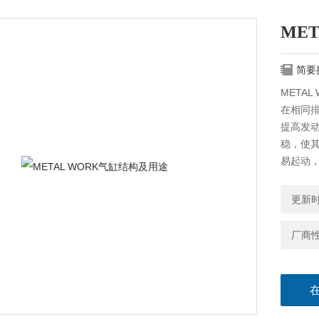
ME
简要
META
在相同
提高发
稳，使
易起动
更新时间
厂商