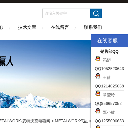
心
技术文章
在线留言
联系我们
在线客服
销售部QQ
冯娇
QQ1052520643
王倩
QQ1214025068
章莹玲
QQ956657052
覃小敏
ETALWORK-麦特沃克电磁阀
>
METALWORK气缸
> 2170320020XPMETAL WORK气缸结构及用途
QQ1255096653