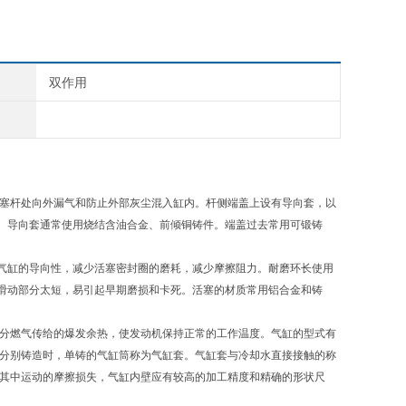
双作用
塞杆处向外漏气和防止外部灰尘混入缸内。杆侧端盖上设有导向套，以
。导向套通常使用烧结含油合金、前倾铜铸件。端盖过去常用可锻铸
气缸的导向性，减少活塞密封圈的磨耗，减少摩擦阻力。耐磨环长使用
滑动部分太短，易引起早期磨损和卡死。活塞的材质常用铝合金和铸
分燃气传给的爆发余热，使发动机保持正常的工作温度。气缸的型式有
体分别铸造时，单铸的气缸筒称为气缸套。气缸套与冷却水直接接触的称
在其中运动的摩擦损失，气缸内壁应有较高的加工精度和精确的形状尺