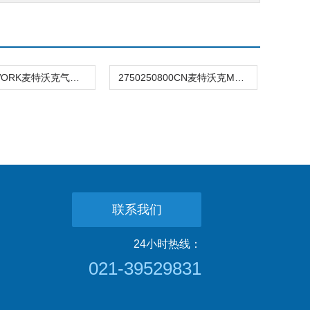
METAL-WORK麦特沃克气缸1213320400CN
2750250800CN麦特沃克METAL WORK无杆气缸选用
联系我们
24小时热线：
021-39529831