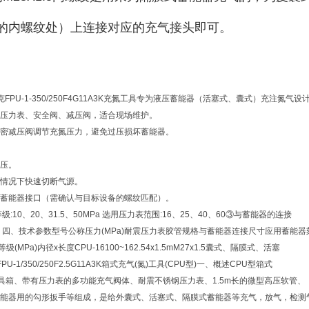
.5的内螺纹处）上连接对应的充气接头即可。
克FPU-1-350/250F4G11A3K充氮工具专为液压蓄能器（活塞式、囊式）充注氮气
压力表、安全阀、减压阀，适合现场维护。
密减压阀调节充氮压力，避免过压损坏蓄能器。
压。
情况下快速切断气源。
蓄能器接口（需确认与目标设备的螺纹匹配）。
:10、20、31.5、50MPa 选用压力表范围:16、25、40、60③与蓄能器的连接
 四、技术参数型号公称压力(MPa)耐震压力表胶管规格与蓄能器连接尺寸应用蓄能器
级(MPa)内径x长度CPU-16100~162.54x1.5mM27x1.5囊式、隔膜式、活塞
U-1/350/250F2.5G11A3K箱式充气(氮)工具(CPU型)一、概述CPU型箱式
工具箱、带有压力表的多功能充气阀体、耐震不锈钢压力表、1.5m长的微型高压软管、
能器用的勾形扳手等组成，是给外囊式、活塞式、隔膜式蓄能器等充气，放气，检测