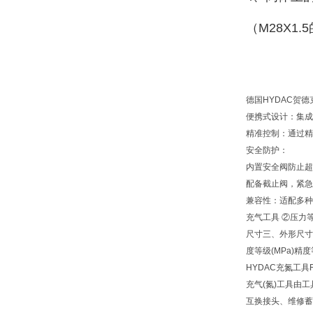
（M28X1
德国HYDAC贺德
便携式设计：集成
精准控制：通过精
安全防护：
内置安全阀防止超
配备截止阀，紧急
兼容性：适配多种
充气工具 ②压力等级
尺寸三、外形尺寸
度等级(MPa)精度等
HYDAC充氮工具FP
充气(氮)工具由
互换接头、维修蓄