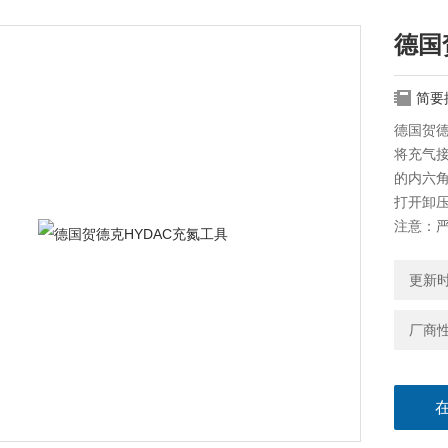
德国
简要
德国贺德
将充气
的内六
打开卸
注意：
更新时间
厂商