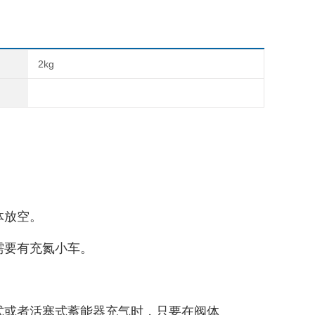
2kg
体放空。
需要有充氮小车。
囊式或者活塞式蓄能器充气时，只要在阀体