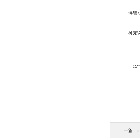
详细
补充
验
上一篇 :
E