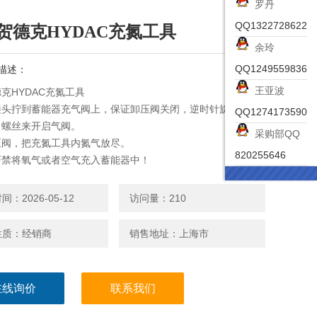
罗丹
QQ1322728622
贺德克HYDAC充氮工具
余玲
QQ1249559836
描述：
王亚波
克HYDAC充氮工具
接头拧到蓄能器充气阀上，保证卸压阀关闭，逆时针旋转芯轴
QQ1274173590
角螺丝来开启气阀。
采购部QQ
压阀，把充氮工具内氮气放尽。
820255646
严禁将氧气或者空气充入蓄能器中！
：2026-05-12
访问量：210
性质：经销商
销售地址：上海市
在线询价
联系我们