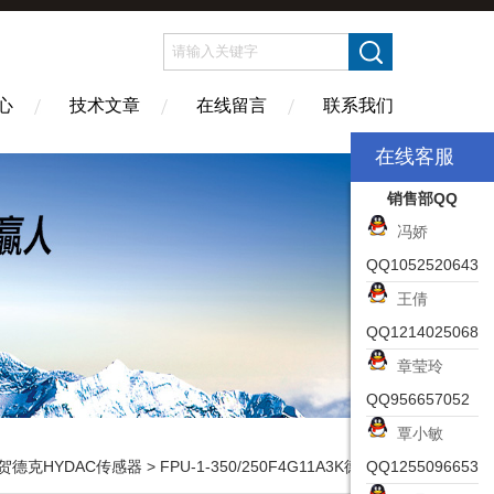
心
技术文章
在线留言
联系我们
在线客服
销售部QQ
冯娇
QQ1052520643
王倩
QQ1214025068
章莹玲
QQ956657052
覃小敏
贺德克HYDAC传感器
> FPU-1-350/250F4G11A3K德国贺德克HYDAC充氮工具
QQ1255096653