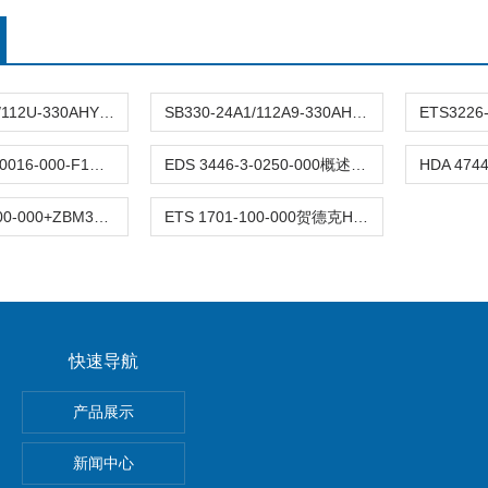
SB330-20A1/112U-330AHYDAC气囊式蓄能器安装与使用
SB330-24A1/112A9-330AHYDAC蓄能器结构与分类
EDS 3346-2-0016-000-F1压力变送器HYDAC产品示意图
EDS 3446-3-0250-000概述HYDAC压力传感器操作简单
EDS344-2-400-000+ZBM300贺德克HYDAC压力传感器测量范围:0-400bar
ETS 1701-100-000贺德克HYDAC温度计
快速导航
E-N-2P费斯托FESTO真空发生器安装及使用
产品展示
S电磁阀
新闻中心