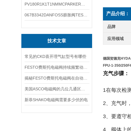
PV180R1K1T1NMMCPARKER液压泵产品示意图
产品介绍：
067B3342DANFOSS膨胀阀TES5温度范围
品牌
应用领域
技术文章
常见的CKD喜开理气缸型号有哪些
德国贺德克HYD
FPU-1-350/250
FESTO费斯托电磁阀持续频繁动作的正常使用寿命有多久
充气步骤：
揭秘FESTO费斯托电磁阀在自动化项目中的多元应用与结构详解
美国ASCO电磁阀的几位几通区别详解
1在每次检
新恭SHAKO电磁阀需要多少伏的电
2、充气时
3、要遵守
4、阀体上