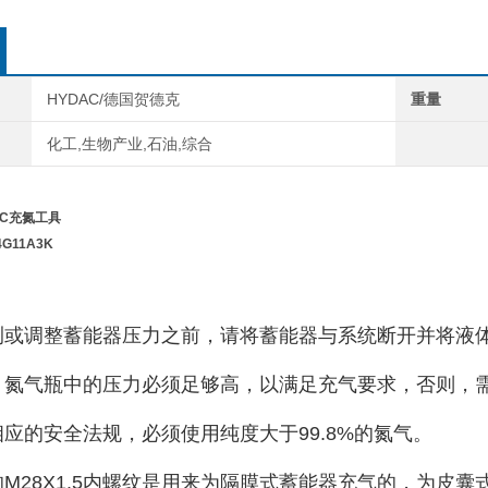
HYDAC/德国贺德克
重量
化工,生物产业,石油,综合
AC充氮工具
F4G11A3K
测或调整蓄能器压力之前，请将蓄能器与系统断开并将液
，氮气瓶中的压力必须足够高，以满足充气要求，否则，
相应的安全法规，必须使用纯度大于99.8%的氮气。
的M28X1.5内螺纹是用来为隔膜式蓄能器充气的，为皮