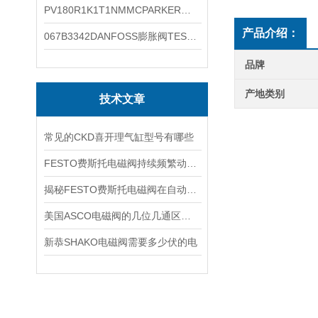
PV180R1K1T1NMMCPARKER液压泵产品示意图
产品介绍：
067B3342DANFOSS膨胀阀TES5温度范围
品牌
产地类别
技术文章
常见的CKD喜开理气缸型号有哪些
FESTO费斯托电磁阀持续频繁动作的正常使用寿命有多久
揭秘FESTO费斯托电磁阀在自动化项目中的多元应用与结构详解
美国ASCO电磁阀的几位几通区别详解
新恭SHAKO电磁阀需要多少伏的电