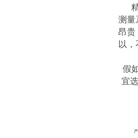
测量
昂贵
以，
假
宜