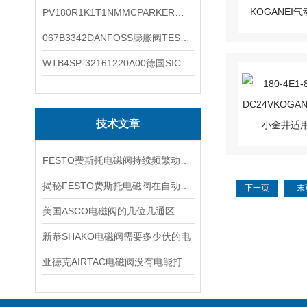
PV180R1K1T1NMMCPARKER液压泵产品示意图
067B3342DANFOSS膨胀阀TES5温度范围
WTB4SP-32161220A00德国SICK施克光电传感器工作类别
技术文章
FESTO费斯托电磁阀持续频繁动作的正常使用寿命有多久
揭秘FESTO费斯托电磁阀在自动化项目中的多元应用与结构详解
下一页
末
美国ASCO电磁阀的几位几通区别详解
新恭SHAKO电磁阀需要多少伏的电
亚德克AIRTAC电磁阀没有电能打开吗