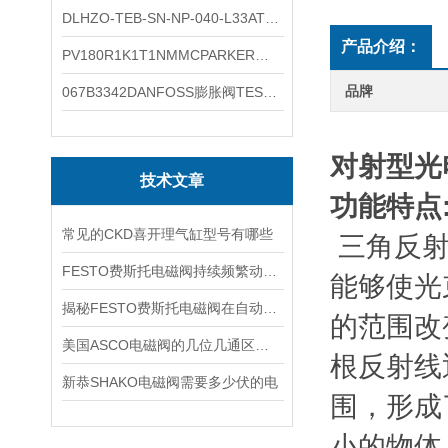
DLHZO-TEB-SN-NP-040-L33ATOS压力溢流阀产品示意图
产品介绍：
PV180R1K1T1NMMCPARKER液压泵产品示意图
品牌
067B3342DANFOSS膨胀阀TES5温度范围
对射型光
技术文章
功能特点
常见的CKD喜开理气缸型号有哪些
三角反射
FESTO费斯托电磁阀持续频繁动作的正常使用寿命有多久
能够使光
揭秘FESTO费斯托电磁阀在自动化项目中的多元应用与结构详解
的范围改
美国ASCO电磁阀的几位几通区别详解
根反射线
新恭SHAKO电磁阀需要多少伏的电
围，形成
小的物体