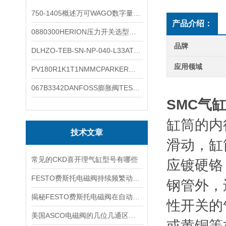
750-1405概述万可WAGO数字量输入模块外形图
产品介绍：
0880300HERION压力开关选型与安装
品牌
DLHZO-TEB-SN-NP-040-L33ATOS压力溢流阀产品示意图
应用领域
PV180R1K1T1NMMCPARKER液压泵产品示意图
067B3342DANFOSS膨胀阀TES5温度范围
SMC气
缸筒的内
技术文章
滑动，缸
常见的CKD喜开理气缸型号有哪些
应镀硬铬
FESTO费斯托电磁阀持续频繁动作的正常使用寿命有多久
钢管外，
揭秘FESTO费斯托电磁阀在自动化项目中的多元应用与结构详解
性开关的
美国ASCO电磁阀的几位几通区别详解
或黄铜等