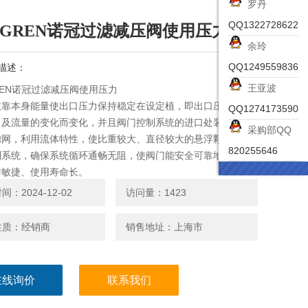
罗丹
QQ1322728622
RGREN诺冠过滤减压阀使用压力
余玲
QQ1249559836
描述：
王亚波
REN诺冠过滤减压阀使用压力
依靠本身能量使出口压力保持稳定在设定植，即出口压力不因
QQ1274173590
力及流量的变化而变化，并且阀门控制系统的进口处装有一个
采购部QQ
滤网，利用流体特性，使比重较大、直径较大的悬浮颗粒不会
820255646
制系统，确保系统循环通畅无阻，使阀门能安全可靠地运行。
作敏捷、使用寿命长。
：2024-12-02
访问量：1423
性质：经销商
销售地址：上海市
在线询价
联系我们