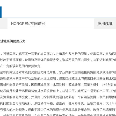
NORGREN/英国诺冠
应用领域
冠过滤减压阀使用压力
，将进口压力减至某一需要的出口压力，并依靠介质本身的能量，使出口压力自动保
过改变节流面积，使流速及流体的动能改变，造成不同的压力损失，从而达到减压的
在一定的误差范围内保持恒定。
是靠阀内流道对水流的局部阻力降低水压，水压降的范围由连接阀瓣的薄膜或活塞两
原理是利用阀体中浮动活塞的水压比控制，进出口端减压比与进出口侧活塞面积比成
密封性能良好不渗漏，因而既减动压（水流动时）又减静压（流量为0时）；特别是
稳压阀是安装于高层建筑给排水系统管道上，将进口压力减至某一需要的出口压力的
及流量的变化而变化，并且阀门控制系统的进口处装有一个自清洁滤网，利用利用体
阀门能安全可靠地运行。系统动作平稳、强度高、使用寿命长。活塞式使用于大于45
有很大的水头损失，但由于减少了水的浪费并使系统流量分布合理、改善了系统布局
，超出范围应更换弹簧。在介质工作温度比较高的场合，一般选用先导活塞式减压阀