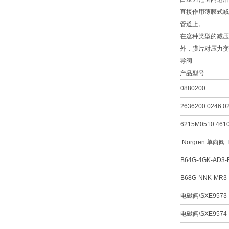
直接作用薄膜式减
管道上。
在这种类型的减压
外，膜片对压力变
导阀
产品型号:
0880200
2636200 0246 0
6215M0510.4610
Norgren
单向阀
B64G-4GK-AD3
B68G-NNK-MR3
电磁阀\SXE9573-
电磁阀\SXE9574-