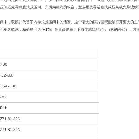
压阀或先导薄膜式减压阀。介质为蒸汽的场合，宜选用先导活塞式减压阀或先导波纹
阀中，双膜片代替了内导式减压阀中的活塞。这个增大的膜片面积能够打开更大的主
化更为敏感，精确度可达+/-1%。性更高是由于下游传感线的定位（阀的外部），
2400
.024.00
T55A2800
-RMG
-RLN
Z71-81-89N
Z71-81-89N