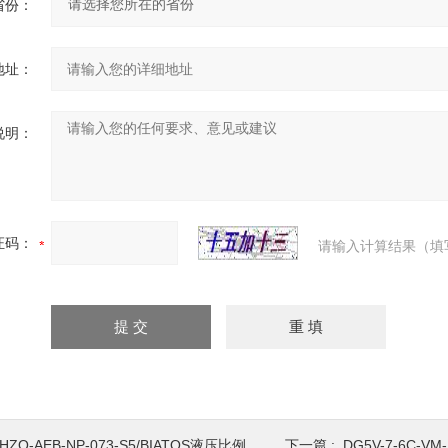
省份：
地址：
说明：
证码：
请输入计算结果（填
HZO-AEB-NP-073-S5/BIATOS液压比例阀操作方式,阿托斯
下一篇 :
DG5V-7-6C-VM-U-H7