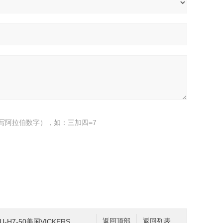
写阿拉伯数字），如：三加四=7
-50美国VICKERS威格士电磁控制阀使用性能
返回顶部
返回列表