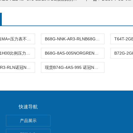
B38P-844-M1MA+压力表不锈钢英国NORGREN诺冠过滤减压阀大流量
B68G-NNK-AR3-RLNB68G系列NORGREN诺冠过滤减压阀
VP5010BJ411H00比例压力控制阀NORGREN操作简单
B68G-8AS-005NORGREN过滤减压阀分类及参数
B68G-6GK-AR3-RLN诺冠NORGREN过滤器减压阀安装步骤
现货B74G-4AS-995 诺冠NORGREN过滤调压阀
快速导航
E-N-2P费斯托FESTO真空发生器安装及使用
产品展示