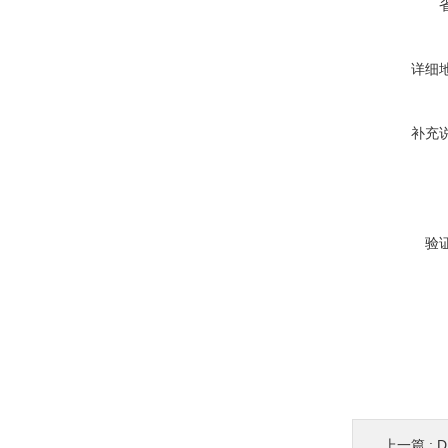
详细
补充
验
上一篇 :
D