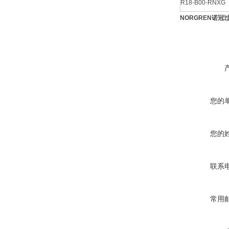
R18-B00-RNXG
NORGREN诺
您的
您的
联系
常用