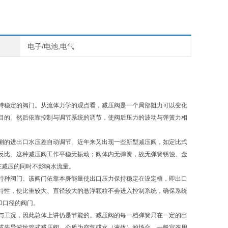
电子/电池,电气
持稳定的阀门。从流体力学的观点看，减压阀是一个局部阻力可以变化
目的。然后依靠控制与调节系统的调节，使阀后压力的波动与弹簧力相
侧的进出口水压差自动调节。近年来又出现一些新型减压阀，如定比式
反比。这种减压阀工作平稳无振动；阀体内无弹簧，故无弹簧锈蚀、金
在减压的同时不影响水流量。
特种阀门。该阀门依靠本身能量使出口压力保持稳定在设定植，即出口
特性，使比重较大、直径较大的悬浮颗粒不会进入控制系统，确保系统
0口径的阀门。
与工况，因此总体上讲仍是节能的。减压阀的每一档弹簧只在一定的出
或先导波纹管式减压阀。介质为空气或水（液体）的场合，一般宜选用