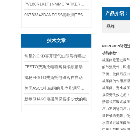
PV180R1K1T1NMMCPARKER液压泵产品示意图
产品介绍：
067B3342DANFOSS膨胀阀TES5温度范围
品牌
技术文章
NORGREN诺
功能参数:
常见的CKD喜开理气缸型号有哪些
减压阀是通过调节
FESTO费斯托电磁阀持续频繁动作的正常使用寿命有多久
的节流元件，即通
平衡，使阀后压力
揭秘FESTO费斯托电磁阀在自动化项目中的多元应用与结构详解
减压阀的作用原理
美国ASCO电磁阀的几位几通区别详解
减压阀。定比减压
属疲劳失效之虑；
新恭SHAKO电磁阀需要多少伏的电
活塞式可调式减压
压力不因进口压力
循环畅通无阻，使
水流通过减压阀虽
口压力范围内适用