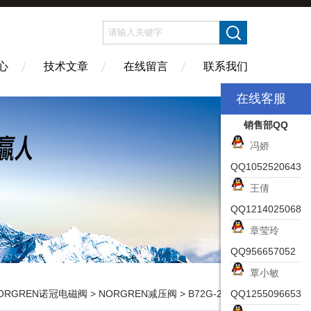
心
技术文章
在线留言
联系我们
在线客服
销售部QQ
冯娇
QQ1052520643
王倩
QQ1214025068
章莹玲
QQ956657052
覃小敏
ORGREN诺冠电磁阀
>
NORGREN减压阀
> B72G-2AS-SPCN60265NORGREN诺冠过滤减压阀使用压力
QQ1255096653