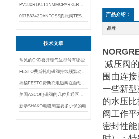
PV180R1K1T1NMMCPARKER液压泵产品示意图
产品介绍：
067B3342DANFOSS膨胀阀TES5温度范围
品牌
技术文章
NORG
常见的CKD喜开理气缸型号有哪些
减压阀的
FESTO费斯托电磁阀持续频繁动作的正常使用寿命有多久
围由连接
揭秘FESTO费斯托电磁阀在自动化项目中的多元应用与结构详解
一些新型
美国ASCO电磁阀的几位几通区别详解
的水压比
新恭SHAKO电磁阀需要多少伏的电
阀工作平
密封性能
时）；特