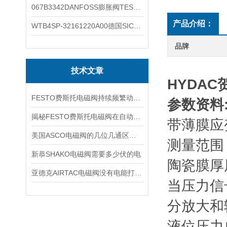
067B3342DANFOSS膨胀阀TES5温度范围
产品介绍：
WTB4SP-32161220A00德国SICK施克光电传感器工作类别
品牌
技术文章
HYDA
FESTO费斯托电磁阀持续频繁动作的正常使用寿命有多久
参数资料
揭秘FESTO费斯托电磁阀在自动化项目中的多元应用与结构详解
带薄膜应
美国ASCO电磁阀的几位几通区别详解
测量范围 2
新恭SHAKO电磁阀需要多少伏的电
陶瓷膜厚
亚德克AIRTAC电磁阀没有电能打开吗
当压力信
分放大和
液位压力