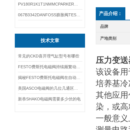
PV180R1K1T1NMMCPARKER液压泵产品示意图
产品介绍：
067B3342DANFOSS膨胀阀TES5温度范围
品牌
产地类别
技术文章
常见的CKD喜开理气缸型号有哪些
压力变送
FESTO费斯托电磁阀持续频繁动作的正常使用寿命有多久
该设备用
揭秘FESTO费斯托电磁阀在自动化项目中的多元应用与结构详解
培养基冷
美国ASCO电磁阀的几位几通区别详解
其他应用
新恭SHAKO电磁阀需要多少伏的电
染，或高
一般意义
测量电路