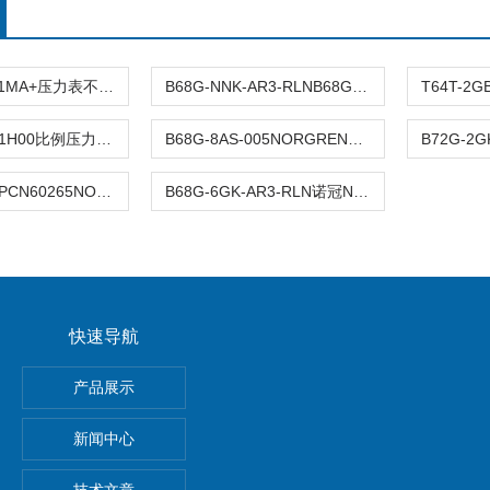
B38P-844-M1MA+压力表不锈钢英国NORGREN诺冠过滤减压阀大流量
B68G-NNK-AR3-RLNB68G系列NORGREN诺冠过滤减压阀
VP5010BJ411H00比例压力控制阀NORGREN操作简单
B68G-8AS-005NORGREN过滤减压阀分类及参数
B72G-2AS-SPCN60265NORGREN诺冠过滤减压阀使用压力
B68G-6GK-AR3-RLN诺冠NORGREN过滤器减压阀安装步骤
快速导航
E-N-2P费斯托FESTO真空发生器安装及使用
产品展示
S电磁阀
新闻中心