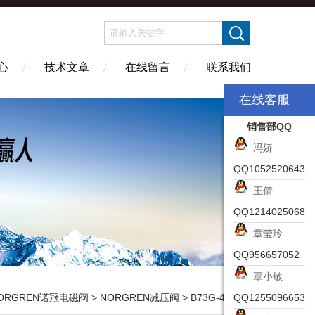
心
技术文章
在线留言
联系我们
在线客服
销售部QQ
冯娇
QQ1052520643
王倩
QQ1214025068
章莹玲
QQ956657052
覃小敏
ORGREN诺冠电磁阀
>
NORGREN减压阀
> B73G-4GK-QD3-RMN德国诺冠过滤减压阀,NORGREN部件一览
QQ1255096653