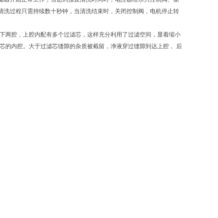
清洗过程只需持续数十秒钟，当清洗结束时，关闭控制阀，电机停止转
、下两腔，上腔内配有多个过滤芯，这样充分利用了过滤空间，显着缩小
芯的内腔。大于过滤芯缝隙的杂质被截留，净液穿过缝隙到达上腔， 后