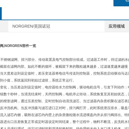
NORGREN/英国诺冠
应用领域
,NORGREN部件一览
体、不锈钢滤网、排污部分、传动装置及电气控制部分组成。过滤器工作时，待过滤的
截留在滤网内部。如此不断的循环，被截留下来的颗粒越来越多，过滤速度越来越慢
当大度差达到设定值时，差压变送器将电信号传送到控制器，控制系统启动驱动马达
到小值，系统返回到初始过滤状，系统正常运行。
变化，当压差达到设定值时，电控器给水力控制阀，驱动电机信号，引发下列动作：
续数十秒钟，当清洗结束时，关闭控制阀，电机停止转动，系统恢复至其初始状态，
的楔形滤网，通过压差控制、定时控制自动清洗滤芯。当过滤器内杂质积聚在滤芯表
反冲洗机构。当反冲洗吸与滤芯进口正对时，排污阀打开，此时系统泄压排水，吸盘
流入滤芯内侧，吸附在滤芯内内壁上的杂质微粒随水流进穣盘内并从排污阀排出。特
器进出口压差恢复正常或定时器设定时间结束，整个过程中，物料不断流，反洗耗水
术人员进行调试，设定过滤时间和清洗转换时间，待处理的水由入水口进入机体，过