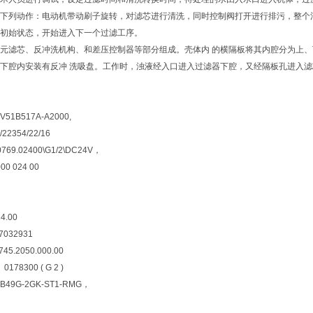
下列动作：电动机带动刷子旋转，对滤芯进行清洗，同时控制阀打开进行排污，整个
初始状态，开始进入下一个过滤工序。
元滤芯、反冲洗机构、和差压控制器等部分组成。壳体内 的横隔板将其内腔分为上
下腔内安装有反冲 洗吸盘。工作时，浊液经入口进入过滤器下腔，又经隔板孔进入滤
B517A-A2000,
2354/22/16
769.02400\G1/2\DC24V，
000 024 00
4.00
:7032931
45.2050.000.00
8300 ( G 2 )
9G-2GK-ST1-RMG，