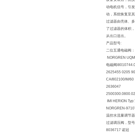
动电机信号，引发
动，系统恢复至其
过滤器由壳体、多
了过滤器的体积，
从出口送出。
产品型号:
二位五通电磁阀：V51
NORGREN UQM/2
电磁阀\8010744.0
2625455 0205 9
CA/802100/M/60
2636047
2500300.0800.02
IMI HERION Typ
NORGREN-97107
温控水流量调节器 017
过滤调压阀，型号B4
8036717 诺冠