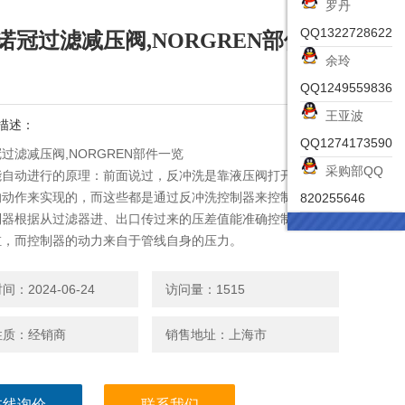
罗丹
QQ1322728622
诺冠过滤减压阀,NORGREN部件一
余玲
QQ1249559836
王亚波
描述：
QQ1274173590
过滤减压阀,NORGREN部件一览
采购部QQ
能自动进行的原理：前面说过，反冲洗是靠液压阀打开和液压
的动作来实现的，而这些都是通过反冲洗控制器来控制的。反
820255646
制器根据从过滤器进、出口传过来的压差值能准确控制液压阀
缸，而控制器的动力来自于管线自身的压力。
：2024-06-24
访问量：1515
性质：经销商
销售地址：上海市
在线询价
联系我们