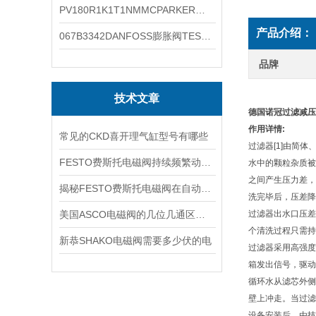
PV180R1K1T1NMMCPARKER液压泵产品示意图
产品介绍：
067B3342DANFOSS膨胀阀TES5温度范围
品牌
技术文章
德国诺冠过滤减压阀
作用详情:
常见的CKD喜开理气缸型号有哪些
过滤器[1]由简
FESTO费斯托电磁阀持续频繁动作的正常使用寿命有多久
水中的颗粒杂质被
之间产生压力差，
揭秘FESTO费斯托电磁阀在自动化项目中的多元应用与结构详解
洗完毕后，压差降
美国ASCO电磁阀的几位几通区别详解
过滤器出水口压差
个清洗过程只需持
新恭SHAKO电磁阀需要多少伏的电
过滤器采用高强度
箱发出信号，驱动
循环水从滤芯外侧
壁上冲走。当过滤
设备安装后，由技