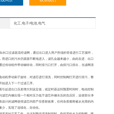
化工,电子/电池,电气
水由水口过滤器流经滤网，通过出口进入用户所须的管道进行工艺循环，
，而进口的污水仍源源不断地进入，滤孔会越来越小，由此在进、出口
通过传动组件带动轴转动，同时排污口打开，由排污口排出，当滤网清
电动机带动刷子旋转，对滤芯进行清洗，同时控制阀打开进行排污，整
开始进入下一个过滤工序。
面引起进出口压差增大到设定值，或定时器达到预置时间时，电动控制
与滤芯内侧出现一个相对压力低于滤芯外侧水压的负压区，迫使部分净
殊设计的滤网使得滤芯内部产生喷射效果，任何杂质都将被从光滑的内
量少，实现了连续化，自动化。
滤器开始正常工作，当达到预设清洗时间时，电控器给水力控制阀、驱