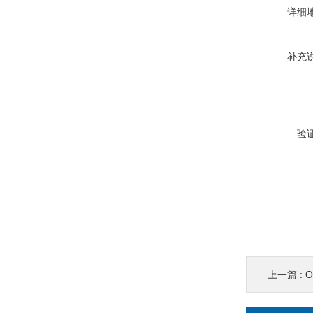
详细
补充
验
上一篇 :
O