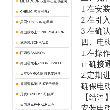
METALWORK-麦特沃克电磁阀
1.在
CHELIC-气立可气缸
2.在
美国SUN-SUN电磁阀
3.在
美国威格士VICKERS/EATON
四、电
施迈茨/SCHMALZ
1.在操
萨姆森SAMSON
正确接
美国霍尼韦尔HONEYWELL
2.定
日本OMRON欧姆龙传感器
德国劳易测LEUZE传感器
确保电
丹麦DANFOSS丹佛斯
【结语
美国派克PARKER派克
安装电