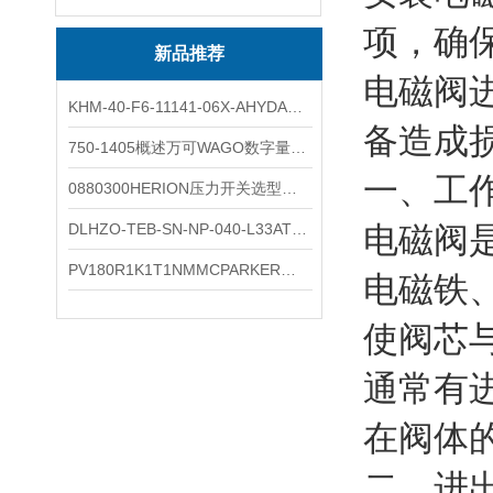
项，确
新品推荐
电磁阀
KHM-40-F6-11141-06X-AHYDAC球阀结构与分类
备造成
750-1405概述万可WAGO数字量输入模块外形图
一、工
0880300HERION压力开关选型与安装
DLHZO-TEB-SN-NP-040-L33ATOS压力溢流阀产品示意图
电磁阀
PV180R1K1T1NMMCPARKER液压泵产品示意图
电磁铁
使阀芯
通常有
在阀体
二、进