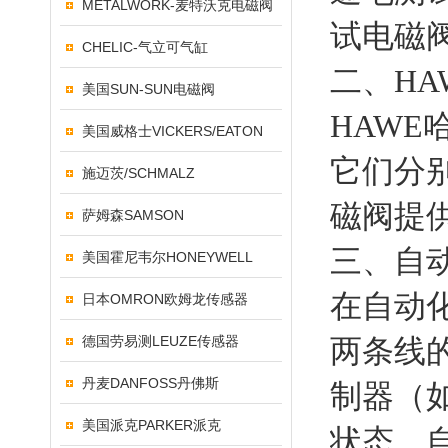
METALWORK-麦特沃克电磁阀
试电磁
CHELIC-气立可气缸
二、H
美国SUN-SUN电磁阀
HAW
美国威格士VICKERS/EATON
它们分
施迈茨/SCHMALZ
磁阀提
萨姆森SAMSON
三、自
美国霍尼韦尔HONEYWELL
在自动
日本OMRON欧姆龙传感器
德国劳易测LEUZE传感器
两条线
丹麦DANFOSS丹佛斯
制器（
美国派克PARKER派克
状态。