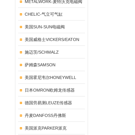
METALWORK-麦特沃克电磁阀
CHELIC-气立可气缸
美国SUN-SUN电磁阀
美国威格士VICKERS/EATON
施迈茨/SCHMALZ
萨姆森SAMSON
美国霍尼韦尔HONEYWELL
日本OMRON欧姆龙传感器
德国劳易测LEUZE传感器
丹麦DANFOSS丹佛斯
美国派克PARKER派克