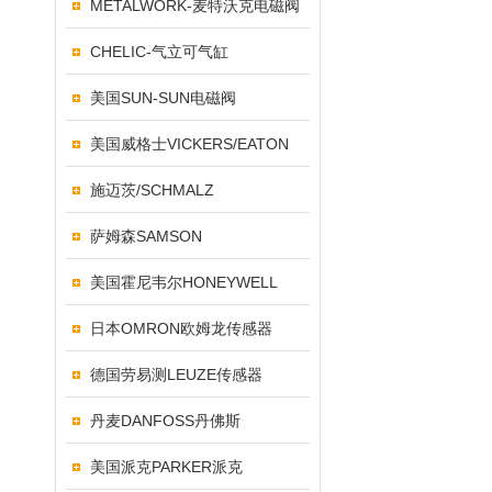
METALWORK-麦特沃克电磁阀
CHELIC-气立可气缸
美国SUN-SUN电磁阀
美国威格士VICKERS/EATON
施迈茨/SCHMALZ
萨姆森SAMSON
美国霍尼韦尔HONEYWELL
日本OMRON欧姆龙传感器
德国劳易测LEUZE传感器
丹麦DANFOSS丹佛斯
美国派克PARKER派克