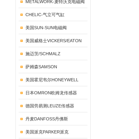
METALWORK-麦特沃克电磁阀
CHELIC-气立可气缸
美国SUN-SUN电磁阀
美国威格士VICKERS/EATON
施迈茨/SCHMALZ
萨姆森SAMSON
美国霍尼韦尔HONEYWELL
日本OMRON欧姆龙传感器
德国劳易测LEUZE传感器
丹麦DANFOSS丹佛斯
美国派克PARKER派克