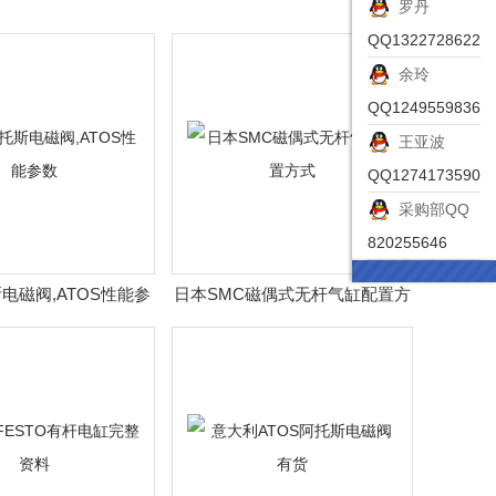
罗丹
QQ1322728622
余玲
QQ1249559836
王亚波
QQ1274173590
采购部QQ
820255646
电磁阀,ATOS性能参
日本SMC磁偶式无杆气缸配置方
数
式