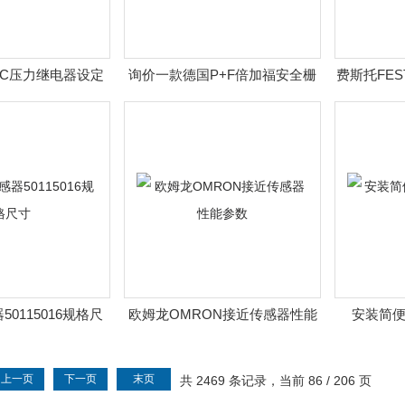
AC压力继电器设定
询价一款德国P+F倍加福安全栅
费斯托FE
范围
50115016规格尺
欧姆龙OMRON接近传感器性能
安装简
寸
参数
上一页
下一页
末页
共 2469 条记录，当前 86 / 206 页