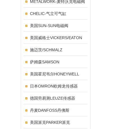
METALWORK-麦特沃克电磁阀
CHELIC-气立可气缸
美国SUN-SUN电磁阀
美国威格士VICKERS/EATON
施迈茨/SCHMALZ
萨姆森SAMSON
美国霍尼韦尔HONEYWELL
日本OMRON欧姆龙传感器
德国劳易测LEUZE传感器
丹麦DANFOSS丹佛斯
美国派克PARKER派克