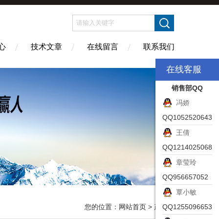
心
技术文章
在线留言
联系我们
在线客服
销售部QQ
冯娇
QQ1052520643
王倩
QQ1214025068
章莹玲
QQ956657052
覃小敏
您的位置：
网站首页
> 产品展示
QQ1255096653