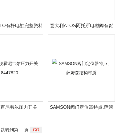
STO有杆电缸完整资料
意大利ATOS阿托斯电磁阀有货
便霍尼韦尔压力开关
SAMSON阀门定位器特点,萨姆
8447820
森结构材质
跳转到第
页