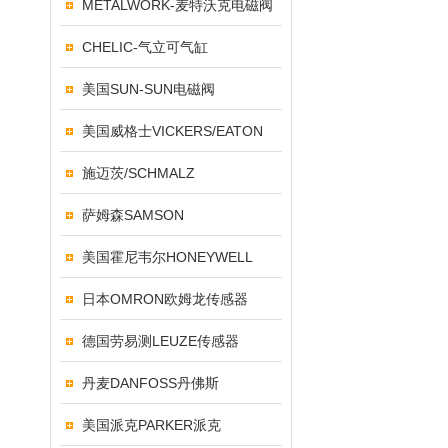
METALWORK-麦特沃克电磁阀
CHELIC-气立可气缸
美国SUN-SUN电磁阀
美国威格士VICKERS/EATON
施迈茨/SCHMALZ
萨姆森SAMSON
美国霍尼韦尔HONEYWELL
日本OMRON欧姆龙传感器
德国劳易测LEUZE传感器
丹麦DANFOSS丹佛斯
美国派克PARKER派克