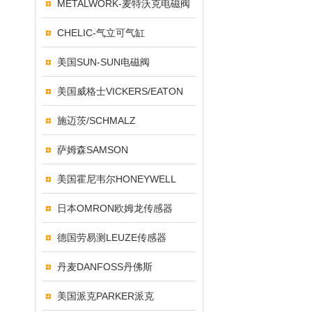
METALWORK-麦特沃克电磁阀
CHELIC-气立可气缸
美国SUN-SUN电磁阀
美国威格士VICKERS/EATON
施迈茨/SCHMALZ
萨姆森SAMSON
美国霍尼韦尔HONEYWELL
日本OMRON欧姆龙传感器
德国劳易测LEUZE传感器
丹麦DANFOSS丹佛斯
美国派克PARKER派克